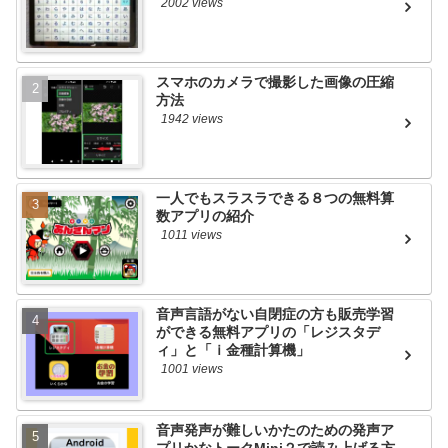
2002 views
スマホのカメラで撮影した画像の圧縮
方法
1942 views
一人でもスラスラできる８つの無料算
数アプリの紹介
1011 views
音声言語がない自閉症の方も販売学習
ができる無料アプリの「レジスタデ
ィ」と「ｉ金種計算機」
1001 views
音声発声が難しいかたのための発声ア
プリかなトークMini２で読み上げる方