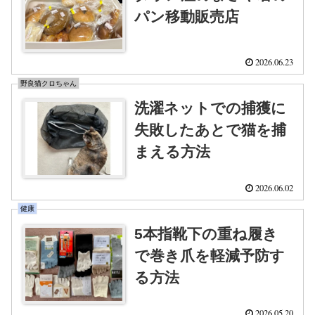
パン移動販売店
2026.06.23
野良猫クロちゃん
洗濯ネットでの捕獲に
失敗したあとで猫を捕
まえる方法
2026.06.02
健康
5本指靴下の重ね履き
で巻き爪を軽減予防す
る方法
2026.05.20