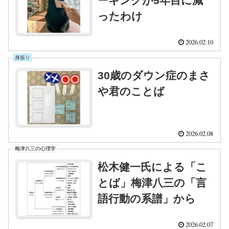
ーキングが5年目に減
ったわけ
2026.02.10
身振り
30歳のダウン症のまさ
や君のことば
2026.02.08
梅津八三の心理学
松木健一氏による「こ
とば」梅津八三の「言
語行動の系譜」から
2026.02.07