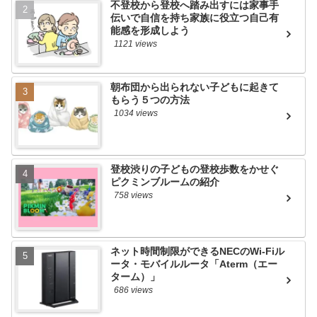
不登校から登校へ踏み出すには家事手
伝いで自信を持ち家族に役立つ自己有
能感を形成しよう
1121 views
朝布団から出られない子どもに起きて
もらう５つの方法
1034 views
登校渋りの子どもの登校歩数をかせぐ
ピクミンブルームの紹介
758 views
ネット時間制限ができるNECのWi-Fiル
ータ・モバイルルータ「Aterm（エー
ターム）」
686 views