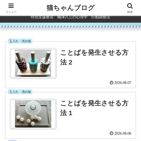
コンテンツへスキップ
猫ちゃんブログ
メニュー
検索
特別支援教育 梅津八三の心理学 行動調整法
玉入れ・填め板
ことばを発生させる方
法 2
2026.08.07
玉入れ・填め板
ことばを発生させる方
法 1
2026.08.06