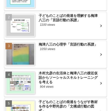
子どものことばの発達を理解する梅津
八三の「言語行動の系譜」
1100 views
梅津八三の心理学「言語行動の系譜」
1050 views
木村允彦の生活体と梅津八三の接近仮
設からソーシャルスキルトレーニング
を考える
904 views
子どものことばの発達をうながす教材
を作る中野尚彦の「文構成行動の図
式」