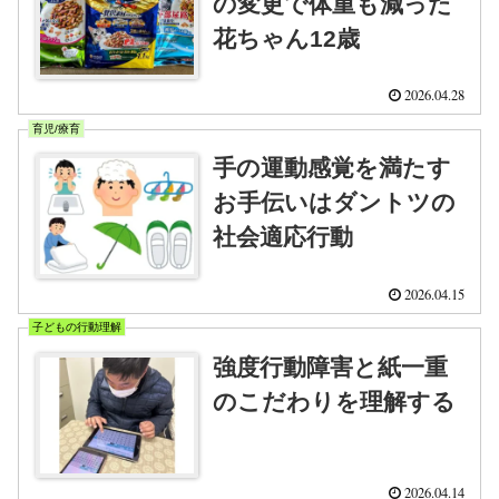
の変更で体重も減った
花ちゃん12歳
2026.04.28
育児/療育
手の運動感覚を満たす
お手伝いはダントツの
社会適応行動
2026.04.15
子どもの行動理解
強度行動障害と紙一重
のこだわりを理解する
2026.04.14