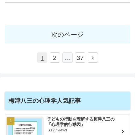
次のページ
次
2
…
37
1
へ
梅津八三の心理学人気記事
子どもの行動を理解する梅津八三の
「心理学的行動図」
1193 views