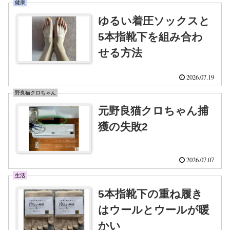
健康
ゆるい着圧ソックスと
5本指靴下を組み合わ
せる方法
2026.07.19
野良猫クロちゃん
元野良猫クロちゃん捕
獲の失敗2
2026.07.07
生活
5本指靴下の重ね履き
はウールとウールが暖
かい