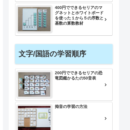
400円でできるセリアのマ
グネットとホワイトボード
を使った１から５の序数と
基数の算数教材
文字/国語の学習順序
200円でできるセリアの恐
竜図鑑かるたの50音表
拗音の学習の方法