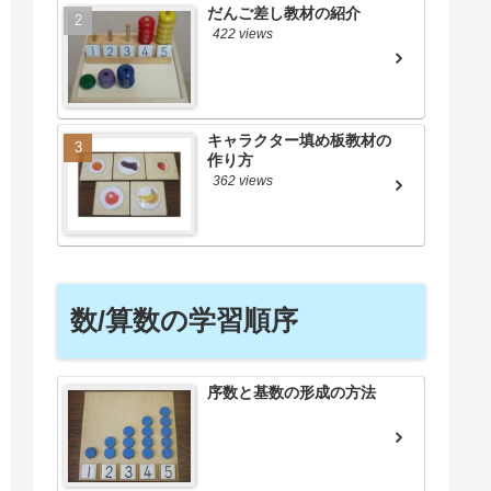
だんご差し教材の紹介
422 views
キャラクター填め板教材の
作り方
362 views
数/算数の学習順序
序数と基数の形成の方法