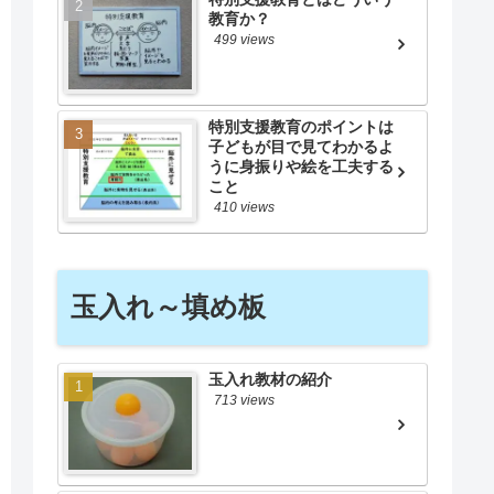
教育か？
499 views
特別支援教育のポイントは
子どもが目で見てわかるよ
うに身振りや絵を工夫する
こと
410 views
玉入れ～填め板
玉入れ教材の紹介
713 views