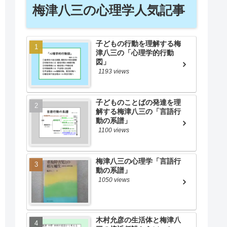
梅津八三の心理学人気記事
子どもの行動を理解する梅
津八三の「心理学的行動
図」
1193 views
子どものことばの発達を理
解する梅津八三の「言語行
動の系譜」
1100 views
梅津八三の心理学「言語行
動の系譜」
1050 views
木村允彦の生活体と梅津八