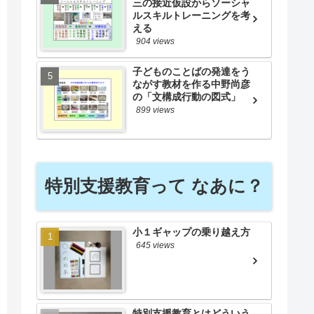
三の接近仮設からソーシャ
ルスキルトレーニングを考
える
904 views
子どものことばの発達をう
ながす教材を作る中野尚彦
の「文構成行動の図式」
899 views
特別支援教育って なあに？
小１ギャップの乗り越え方
645 views
特別支援教育とはどういう