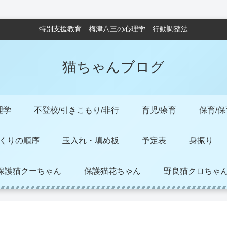
特別支援教育 梅津八三の心理学 行動調整法
猫ちゃんブログ
理学
不登校/引きこもり/非行
育児/療育
保育/
くりの順序
玉入れ・填め板
予定表
身振り
保護猫クーちゃん
保護猫花ちゃん
野良猫クロちゃ