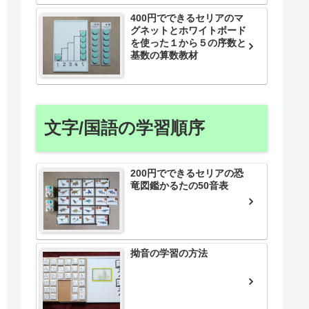
400円でできるセリアのマ
グネットとホワイトボード
を使った１から５の序数と
基数の算数教材
文字/国語の学習順序
200円でできるセリアの恐
竜図鑑かるたの50音表
拗音の学習の方法