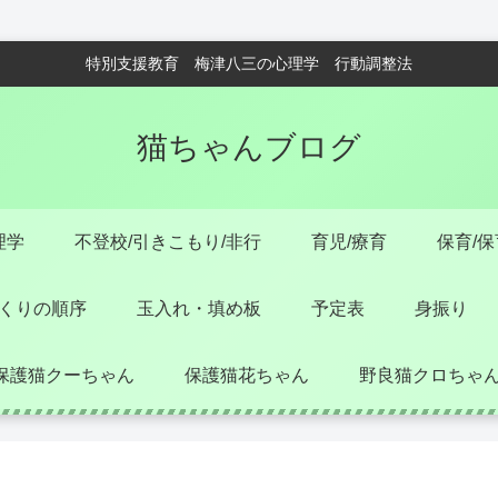
特別支援教育 梅津八三の心理学 行動調整法
猫ちゃんブログ
理学
不登校/引きこもり/非行
育児/療育
保育/
くりの順序
玉入れ・填め板
予定表
身振り
保護猫クーちゃん
保護猫花ちゃん
野良猫クロちゃ