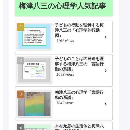
梅津八三の心理学人気記事
子どもの行動を理解する梅
津八三の「心理学的行動
図」
1191 views
子どものことばの発達を理
解する梅津八三の「言語行
動の系譜」
1098 views
梅津八三の心理学「言語行
動の系譜」
1049 views
木村允彦の生活体と梅津八