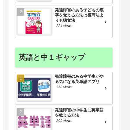
発達障害のある子どもの漢
字を覚える方法は視写法よ
りも聴覚法
224 views
英語と中１ギャップ
発達障害のある中学生がや
る気になる英単語アプリ
360 views
発達障害の中学生に英単語
を教える方法
209 views