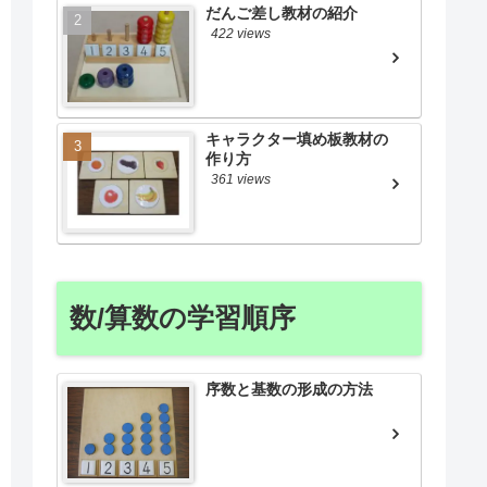
だんご差し教材の紹介
422 views
キャラクター填め板教材の
作り方
361 views
数/算数の学習順序
序数と基数の形成の方法