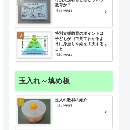
教育か？
499 views
特別支援教育のポイントは
子どもが目で見てわかるよ
うに身振りや絵を工夫する
こと
410 views
玉入れ～填め板
玉入れ教材の紹介
713 views