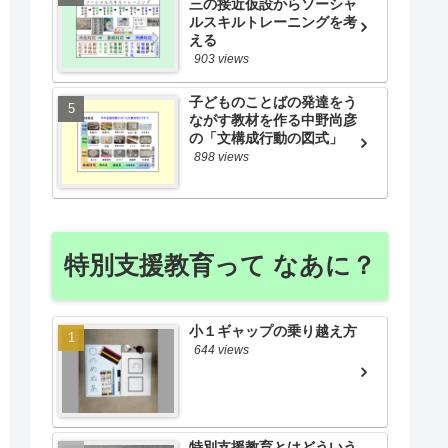
三の接近仮設からソーシャ
ルスキルトレーニングを考
える
903 views
子どものことばの発達をう
ながす教材を作る中野尚彦
の「文構成行動の図式」
898 views
特別支援教育って なあに？
小１ギャップの乗り越え方
644 views
特別支援教育とはどういう