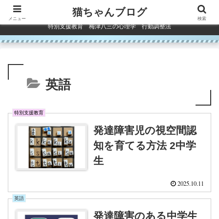
コンテンツへスキップ
猫ちゃんブログ
メニュー
検索
特別支援教育 梅津八三の心理学 行動調整法
英語
特別支援教育
発達障害児の視空間認
知を育てる方法 2中学
生
2025.10.11
英語
発達障害のある中学生