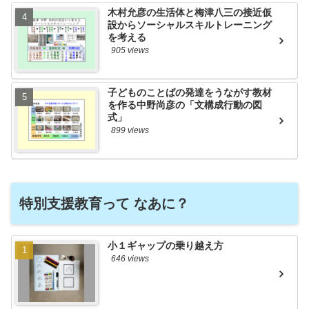
木村允彦の生活体と梅津八三の接近仮
設からソーシャルスキルトレーニング
を考える
905 views
子どものことばの発達をうながす教材
を作る中野尚彦の「文構成行動の図
式」
899 views
特別支援教育って なあに？
小１ギャップの乗り越え方
646 views