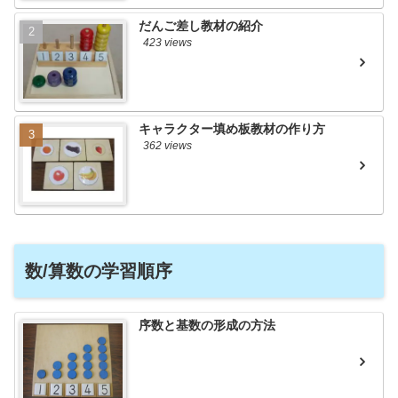
だんご差し教材の紹介
423 views
キャラクター填め板教材の作り方
362 views
数/算数の学習順序
序数と基数の形成の方法