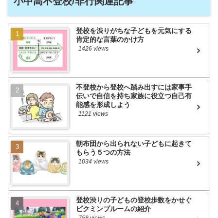
小中高不登校/非行関連記事
登校を渋りがちな子どもを元気にする
肯定的な言葉のかけ方
1426 views
不登校から登校へ踏み出すには家事手
伝いで自信を持ち家族に役立つ自己有
能感を形成しよう
1121 views
朝布団から出られない子どもに起きて
もらう５つの方法
1034 views
登校渋りの子どもの登校歩数をかせぐ
ピクミンブルームの紹介
758 views