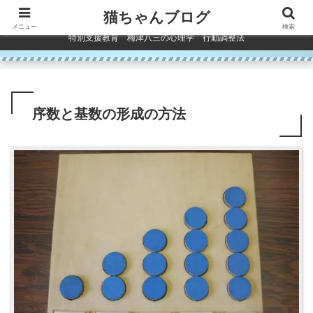
コンテンツへスキップ
猫ちゃんブログ
メニュー
検索
特別支援教育 梅津八三の心理学 行動調整法
序数と基数の形成の方法