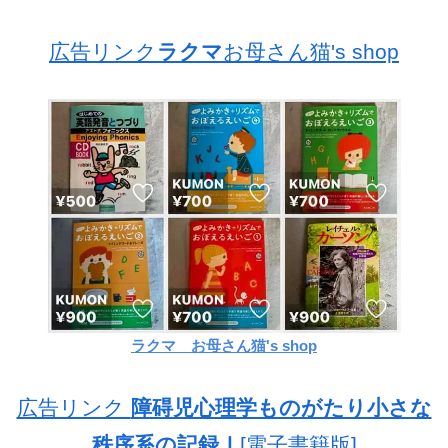
広告リンク
ラクマ
お母さん猫's shop
ラクマ お母さん猫's shop
広告リンク
障碍児心理学ものがたり小さな
秩序系の記録Ⅰ
[電子書籍版]