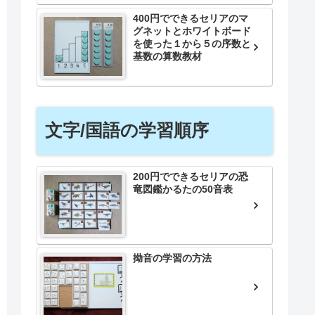
400円でできるセリアのマ
グネットとホワイトボード
を使った１から５の序数と
基数の算数教材
文字/国語の学習順序
200円でできるセリアの恐
竜図鑑かるたの50音表
拗音の学習の方法