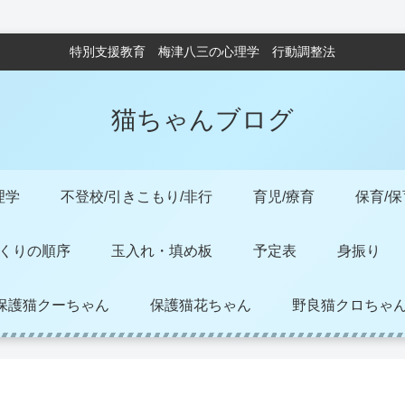
特別支援教育 梅津八三の心理学 行動調整法
猫ちゃんブログ
理学
不登校/引きこもり/非行
育児/療育
保育/
くりの順序
玉入れ・填め板
予定表
身振り
保護猫クーちゃん
保護猫花ちゃん
野良猫クロちゃ