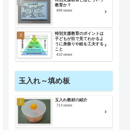
教育か？
499 views
特別支援教育のポイントは
子どもが目で見てわかるよ
うに身振りや絵を工夫する
こと
410 views
玉入れ～填め板
玉入れ教材の紹介
713 views