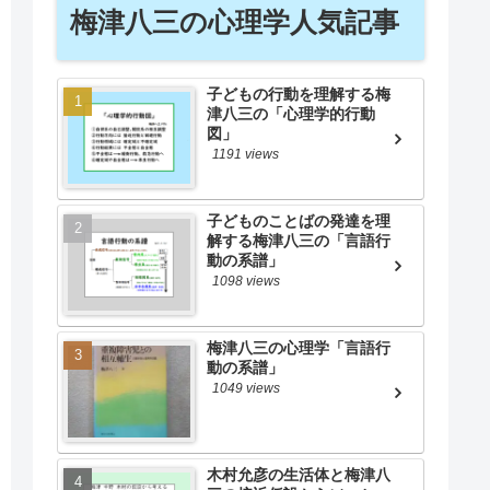
梅津八三の心理学人気記事
子どもの行動を理解する梅
津八三の「心理学的行動
図」
1191 views
子どものことばの発達を理
解する梅津八三の「言語行
動の系譜」
1098 views
梅津八三の心理学「言語行
動の系譜」
1049 views
木村允彦の生活体と梅津八