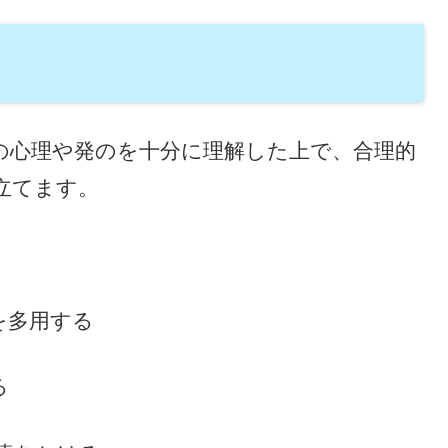
の心理や発のを十分に理解した上で、合理的
立てます。
を多用する
る