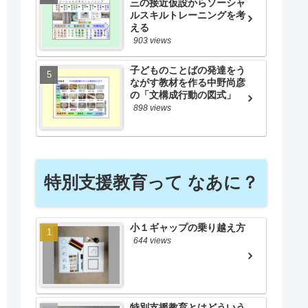
三の接近仮設からソーシャ
ルスキルトレーニングを考
える
903 views
子どものことばの発達をう
ながす教材を作る中野尚彦
の「文構成行動の図式」
898 views
特別支援教育って なあに？
小１ギャップの乗り越え方
644 views
特別支援教育とはどういう