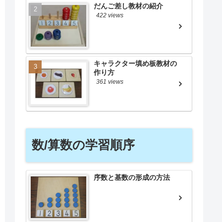
だんご差し教材の紹介
422 views
キャラクター填め板教材の
作り方
361 views
数/算数の学習順序
序数と基数の形成の方法