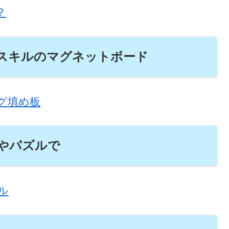
？
スキルのマグネットボード
グ填め板
やパズルで
ル