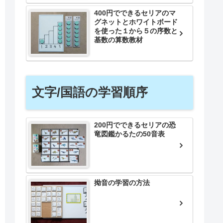
400円でできるセリアのマ
グネットとホワイトボード
を使った１から５の序数と
基数の算数教材
文字/国語の学習順序
200円でできるセリアの恐
竜図鑑かるたの50音表
拗音の学習の方法