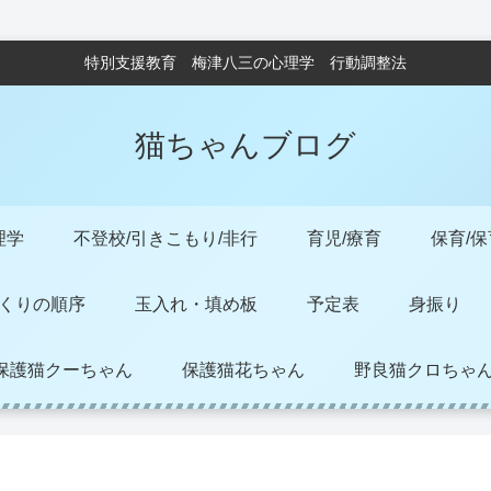
特別支援教育 梅津八三の心理学 行動調整法
猫ちゃんブログ
理学
不登校/引きこもり/非行
育児/療育
保育/
くりの順序
玉入れ・填め板
予定表
身振り
保護猫クーちゃん
保護猫花ちゃん
野良猫クロちゃ