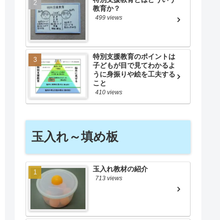
教育か？
499 views
特別支援教育のポイントは
子どもが目で見てわかるよ
うに身振りや絵を工夫する
こと
410 views
玉入れ～填め板
玉入れ教材の紹介
713 views