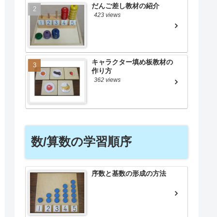
だんご差し教材の紹介
423 views
キャラクター填め板教材の
作り方
362 views
数/算数の学習順序
序数と基数の形成の方法