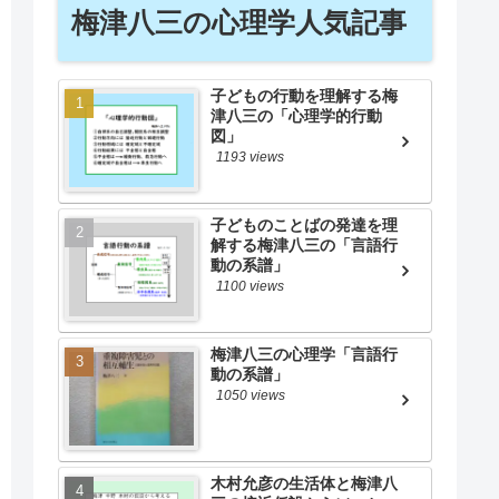
梅津八三の心理学人気記事
子どもの行動を理解する梅
津八三の「心理学的行動
図」
1193 views
子どものことばの発達を理
解する梅津八三の「言語行
動の系譜」
1100 views
梅津八三の心理学「言語行
動の系譜」
1050 views
木村允彦の生活体と梅津八