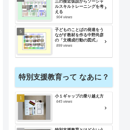
三の接近仮設からソーシャ
ルスキルトレーニングを考
える
904 views
子どものことばの発達をう
ながす教材を作る中野尚彦
の「文構成行動の図式」
899 views
特別支援教育って なあに？
小１ギャップの乗り越え方
645 views
特別支援教育とはどういう