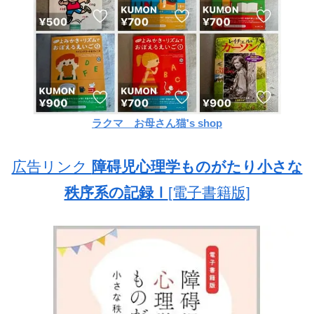
ラクマ お母さん猫's shop
広告リンク
障碍児心理学ものがたり小さな
秩序系の記録Ⅰ
[電子書籍版]