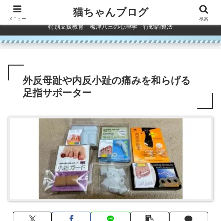
コンテンツへスキップ
猫ちゃんブログ
メニュー
検索
特別支援教育 梅津八三の心理学 行動調整法
外反母趾や内反小趾の痛みを和らげる
足指サポーター