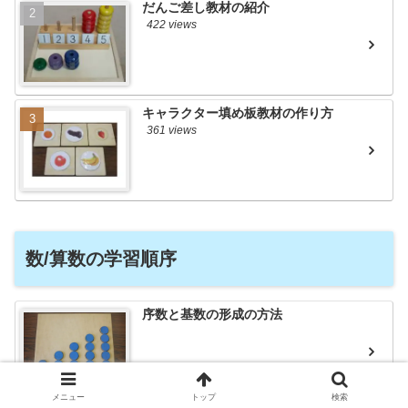
だんご差し教材の紹介
422 views
キャラクター填め板教材の作り方
361 views
数/算数の学習順序
序数と基数の形成の方法
メニュー
トップ
検索