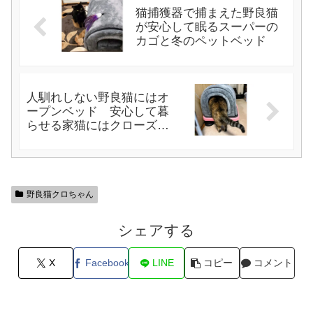
猫捕獲器で捕まえた野良猫
が安心して眠るスーパーの
カゴと冬のペットベッド
人馴れしない野良猫にはオ
ープンベッド 安心して暮
らせる家猫にはクローズ型
ベッド
野良猫クロちゃん
シェアする
X
Facebook
LINE
コピー
コメント