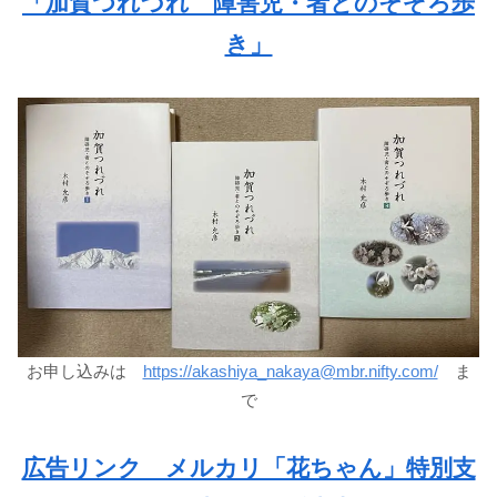
「加賀つれづれ 障害児・者とのそぞろ歩
き」
お申し込みは
https://akashiya_nakaya@mbr.nifty.com/
ま
で
広告リンク メルカリ「花ちゃん」特別支