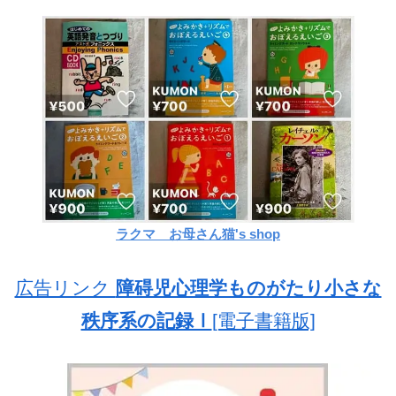
ラクマ お母さん猫's shop
広告リンク
障碍児心理学ものがたり小さな
秩序系の記録Ⅰ
[電子書籍版]