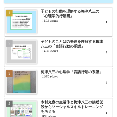
子どもの行動を理解する梅津八三の
「心理学的行動図」
1193 views
子どものことばの発達を理解する梅津
八三の「言語行動の系譜」
1100 views
梅津八三の心理学「言語行動の系譜」
1050 views
木村允彦の生活体と梅津八三の接近仮
設からソーシャルスキルトレーニング
を考える
904 views