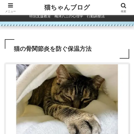
コンテンツへスキップ
猫ちゃんブログ
メニュー
検索
特別支援教育 梅津八三の心理学 行動調整法
猫の骨関節炎を防ぐ保温方法