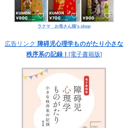
ラクマ お母さん猫's shop
広告リンク
障碍児心理学ものがたり小さな
秩序系の記録Ⅰ
[電子書籍版]