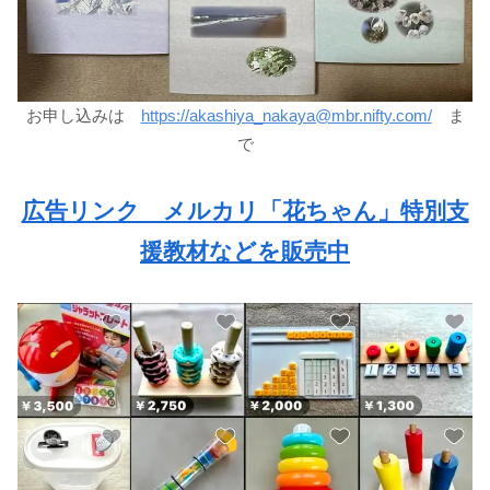
お申し込みは
https://akashiya_nakaya@mbr.nifty.com/
ま
で
広告リンク メルカリ「花ちゃん」特別支
援教材などを販売中