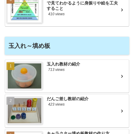
で見てわかるように身振りや絵を工夫
すること
410 views
玉入れ～填め板
玉入れ教材の紹介
713 views
だんご差し教材の紹介
423 views
キャラクター填め板教材の作り方