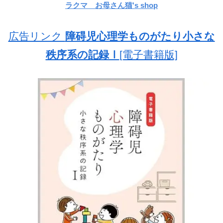
ラクマ お母さん猫's shop
広告リンク
障碍児心理学ものがたり小さな
秩序系の記録Ⅰ
[電子書籍版]