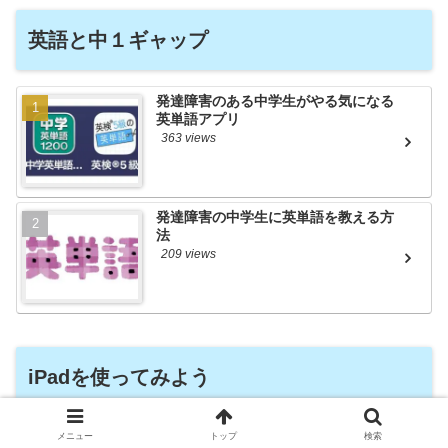
英語と中１ギャップ
発達障害のある中学生がやる気になる
英単語アプリ
363 views
発達障害の中学生に英単語を教える方
法
209 views
iPadを使ってみよう
音声発声型意思伝達アプリ「かなトー
メニュー
トップ
検索