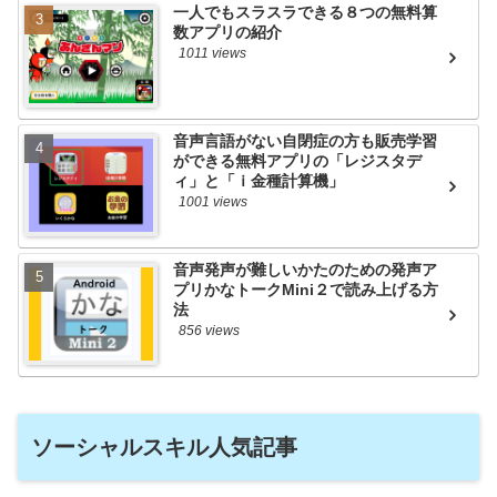
一人でもスラスラできる８つの無料算
数アプリの紹介
1011 views
音声言語がない自閉症の方も販売学習
ができる無料アプリの「レジスタデ
ィ」と「ｉ金種計算機」
1001 views
音声発声が難しいかたのための発声ア
プリかなトークMini２で読み上げる方
法
856 views
ソーシャルスキル人気記事