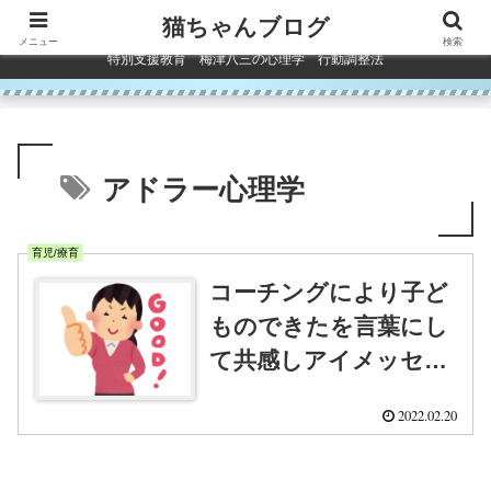
コンテンツへスキップ
猫ちゃんブログ
メニュー
検索
特別支援教育 梅津八三の心理学 行動調整法
アドラー心理学
育児/療育
コーチングにより子ど
ものできたを言葉にし
て共感しアイメッセー
ジを伝え感心評価する
2022.02.20
と子どもは自分に自信
を持つ