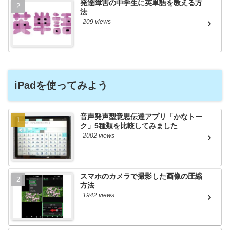
発達障害の中学生に英単語を教える方
法
209 views
iPadを使ってみよう
音声発声型意思伝達アプリ「かなトー
ク」5種類を比較してみました
2002 views
スマホのカメラで撮影した画像の圧縮
方法
1942 views