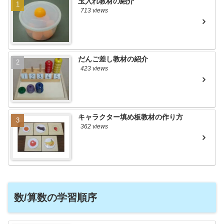
玉入れ教材の紹介
713 views
だんご差し教材の紹介
423 views
キャラクター填め板教材の作り方
362 views
数/算数の学習順序