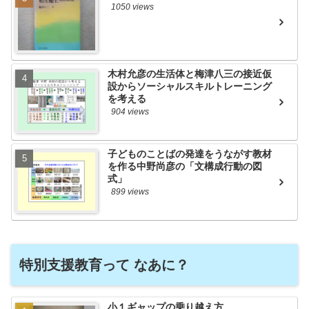
1050 views
木村允彦の生活体と梅津八三の接近仮
設からソーシャルスキルトレーニング
を考える
904 views
子どものことばの発達をうながす教材
を作る中野尚彦の「文構成行動の図
式」
899 views
特別支援教育って なあに？
小１ギャップの乗り越え方