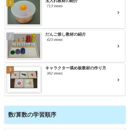
玉入れ教材の紹介
713 views
だんご差し教材の紹介
423 views
キャラクター填め板教材の作り方
362 views
数/算数の学習順序