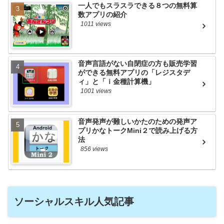
一人でもスラスラできる８つの無料算
数アプリの紹介
1011 views
音声言語がない自閉症の方も販売学習
ができる無料アプリの「レジスタデ
ィ」と「ｉ金種計算機」
1001 views
音声発声が難しいかたのための発声ア
プリかなトークMini２で読み上げる方
法
856 views
ソーシャルスキル人気記事