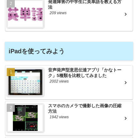
発達障害の中学生に英単語を教える方
法
209 views
iPadを使ってみよう
音声発声型意思伝達アプリ「かなトー
ク」5種類を比較してみました
2002 views
スマホのカメラで撮影した画像の圧縮
方法
1942 views