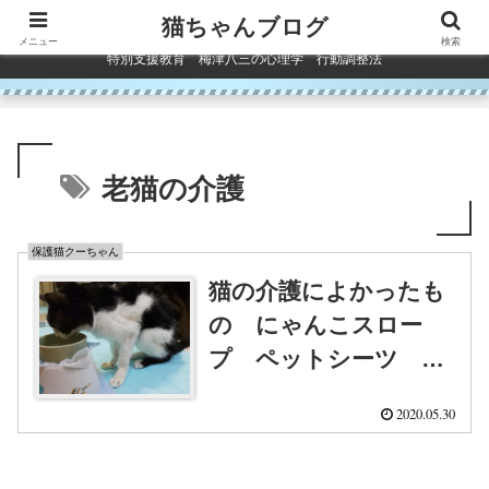
コンテンツへスキップ
猫ちゃんブログ
メニュー
検索
特別支援教育 梅津八三の心理学 行動調整法
老猫の介護
保護猫クーちゃん
猫の介護によかったも
の にゃんこスロー
プ ペットシーツ ウ
ォーターボールを高く
2020.05.30
して水を飲みやすく