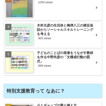
1050 views
木村允彦の生活体と梅津八三の接近仮
設からソーシャルスキルトレーニング
を考える
905 views
子どものことばの発達をうながす教材
を作る中野尚彦の「文構成行動の図
式」
899 views
特別支援教育って なあに？
小１ギャップの乗り越え方