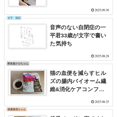
2025.09.30
文字・国語
音声のない自閉症の一
平君33歳が文字で書い
た気持ち
2025.08.28
野良猫クロちゃん
猫の血便を減らすヒル
ズの腸内バイオーム繊
維&消化ケアコンフォ
ート
2025.08.25
保護猫花ちゃん