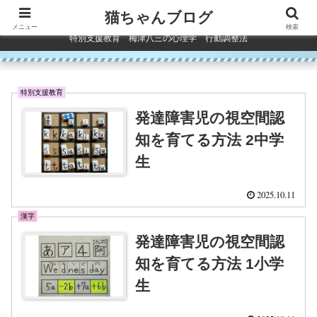
コンテンツへスキップ
猫ちゃんブログ
メニュー
検索
特別支援教育 梅津八三の心理学 行動調整法
特別支援教育
発達障害児の視空間認
知を育てる方法 2中学
生
2025.10.11
漢字
発達障害児の視空間認
知を育てる方法 1小学
生