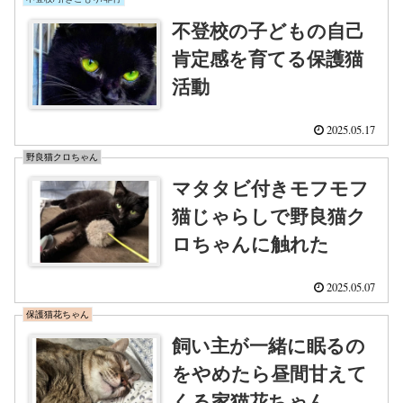
不登校の子どもの自己
肯定感を育てる保護猫
活動
2025.05.17
野良猫クロちゃん
マタタビ付きモフモフ
猫じゃらしで野良猫ク
ロちゃんに触れた
2025.05.07
保護猫花ちゃん
飼い主が一緒に眠るの
をやめたら昼間甘えて
くる家猫花ちゃん