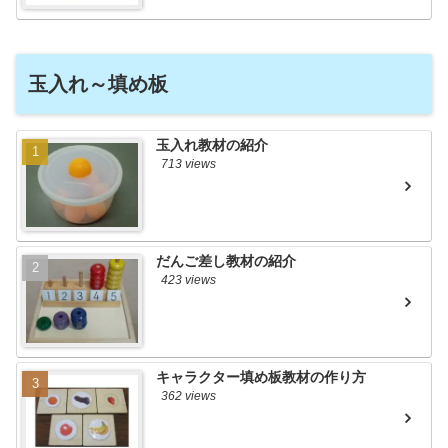
玉入れ～填め板
玉入れ教材の紹介
713 views
だんご差し教材の紹介
423 views
キャラクター填め板教材の作り方
362 views