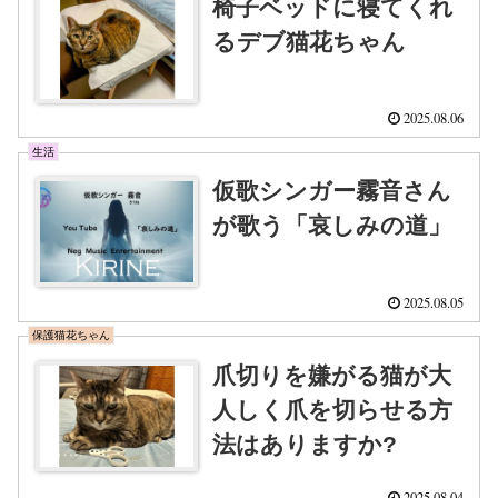
椅子ベッドに寝てくれ
るデブ猫花ちゃん
2025.08.06
生活
仮歌シンガー霧音さん
が歌う「哀しみの道」
2025.08.05
保護猫花ちゃん
爪切りを嫌がる猫が大
人しく爪を切らせる方
法はありますか?
2025.08.04