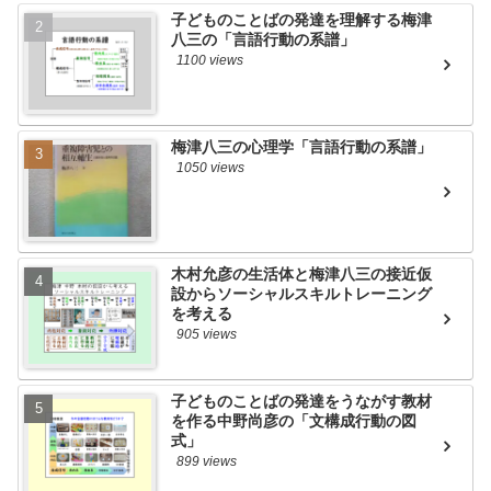
子どものことばの発達を理解する梅津
八三の「言語行動の系譜」
1100 views
梅津八三の心理学「言語行動の系譜」
1050 views
木村允彦の生活体と梅津八三の接近仮
設からソーシャルスキルトレーニング
を考える
905 views
子どものことばの発達をうながす教材
を作る中野尚彦の「文構成行動の図
式」
899 views