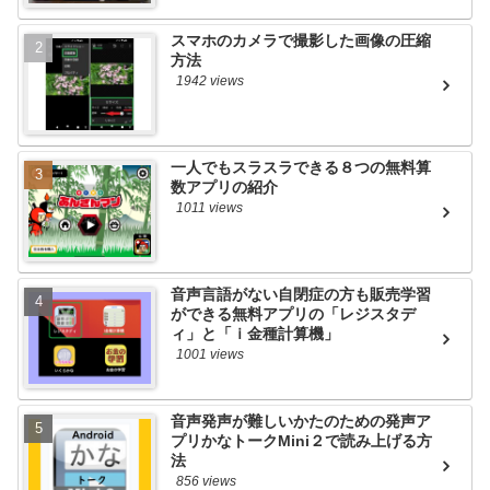
スマホのカメラで撮影した画像の圧縮
方法
1942 views
一人でもスラスラできる８つの無料算
数アプリの紹介
1011 views
音声言語がない自閉症の方も販売学習
ができる無料アプリの「レジスタデ
ィ」と「ｉ金種計算機」
1001 views
音声発声が難しいかたのための発声ア
プリかなトークMini２で読み上げる方
法
856 views