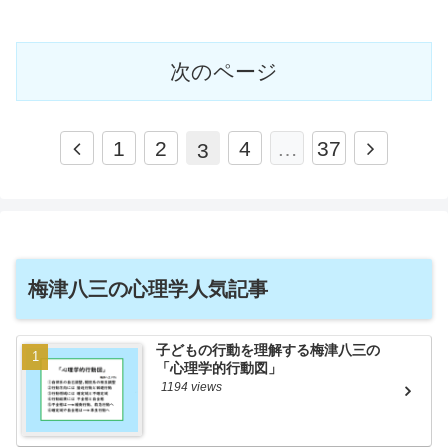
次のページ
前
次
1
2
4
…
37
3
へ
へ
梅津八三の心理学人気記事
子どもの行動を理解する梅津八三の
「心理学的行動図」
1194 views