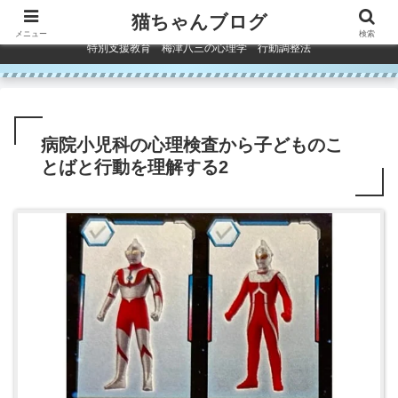
コンテンツへスキップ
猫ちゃんブログ
メニュー
検索
特別支援教育 梅津八三の心理学 行動調整法
病院小児科の心理検査から子どものこ
とばと行動を理解する2