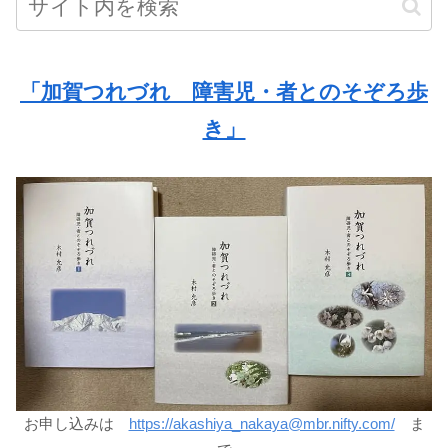
「加賀つれづれ 障害児・者とのそぞろ歩
き」
お申し込みは
https://akashiya_nakaya@mbr.nifty.com/
ま