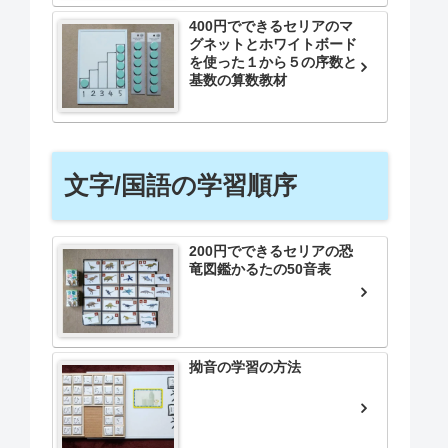
400円でできるセリアのマ
グネットとホワイトボード
を使った１から５の序数と
基数の算数教材
文字/国語の学習順序
200円でできるセリアの恐
竜図鑑かるたの50音表
拗音の学習の方法