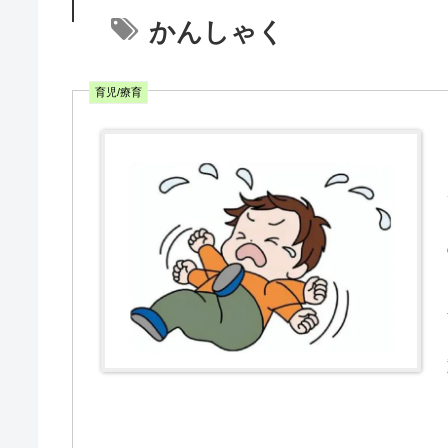
かんしゃく
育児/療育