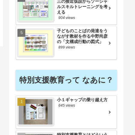
三の接近仮設からソーシャ
ルスキルトレーニングを考
える
904 views
子どものことばの発達をう
ながす教材を作る中野尚彦
の「文構成行動の図式」
899 views
特別支援教育って なあに？
小１ギャップの乗り越え方
645 views
特別支援教育とはどういう