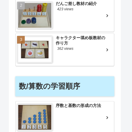
だんご差し教材の紹介
423 views
キャラクター填め板教材の
作り方
362 views
数/算数の学習順序
序数と基数の形成の方法