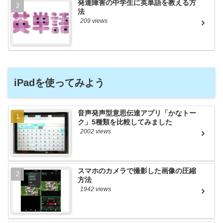
発達障害の中学生に英単語を教える方
法
209 views
iPadを使ってみよう
音声発声型意思伝達アプリ「かなトー
ク」5種類を比較してみました
2002 views
スマホのカメラで撮影した画像の圧縮
方法
1942 views