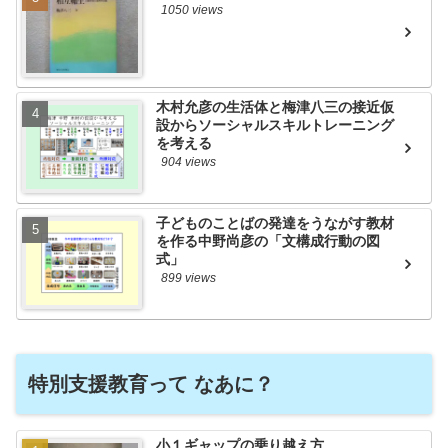
1050 views
木村允彦の生活体と梅津八三の接近仮
設からソーシャルスキルトレーニング
を考える
904 views
子どものことばの発達をうながす教材
を作る中野尚彦の「文構成行動の図
式」
899 views
特別支援教育って なあに？
小１ギャップの乗り越え方