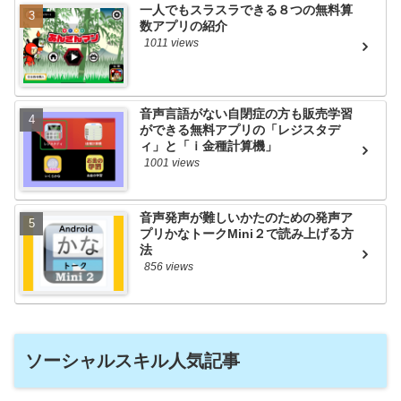
一人でもスラスラできる８つの無料算
数アプリの紹介
1011 views
音声言語がない自閉症の方も販売学習
ができる無料アプリの「レジスタデ
ィ」と「ｉ金種計算機」
1001 views
音声発声が難しいかたのための発声ア
プリかなトークMini２で読み上げる方
法
856 views
ソーシャルスキル人気記事