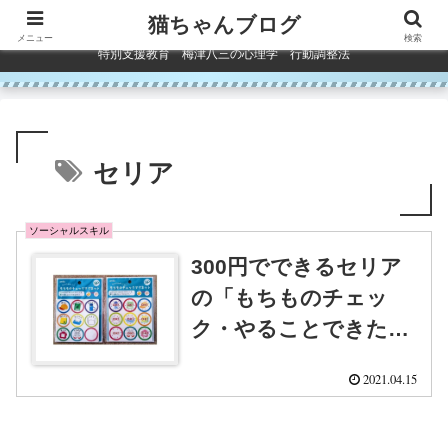
コンテンツへスキップ
猫ちゃんブログ
メニュー
検索
特別支援教育 梅津八三の心理学 行動調整法
セリア
ソーシャルスキル
300円でできるセリア
の「もちものチェッ
ク・やることできたよ
マグネット」子どもの
2021.04.15
生活行動表