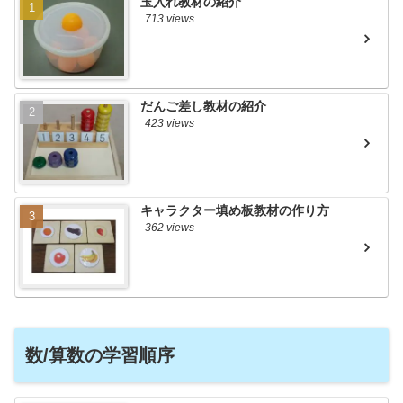
玉入れ教材の紹介
713 views
だんご差し教材の紹介
423 views
キャラクター填め板教材の作り方
362 views
数/算数の学習順序