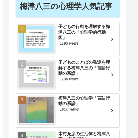
梅津八三の心理学人気記事
子どもの行動を理解する梅
津八三の「心理学的行動
図」
1193 views
子どものことばの発達を理
解する梅津八三の「言語行
動の系譜」
1100 views
梅津八三の心理学「言語行
動の系譜」
1050 views
木村允彦の生活体と梅津八