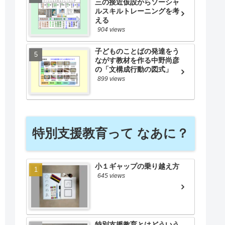
三の接近仮設からソーシャ
ルスキルトレーニングを考
える
904 views
子どものことばの発達をう
ながす教材を作る中野尚彦
の「文構成行動の図式」
899 views
特別支援教育って なあに？
小１ギャップの乗り越え方
645 views
特別支援教育とはどういう