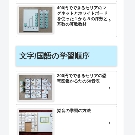
400円でできるセリアのマ
グネットとホワイトボード
を使った１から５の序数と
基数の算数教材
文字/国語の学習順序
200円でできるセリアの恐
竜図鑑かるたの50音表
拗音の学習の方法