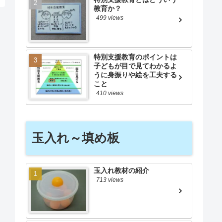
教育か？
499 views
特別支援教育のポイントは
子どもが目で見てわかるよ
うに身振りや絵を工夫する
こと
410 views
玉入れ～填め板
玉入れ教材の紹介
713 views