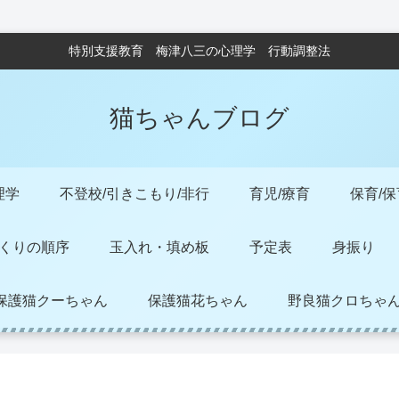
特別支援教育 梅津八三の心理学 行動調整法
猫ちゃんブログ
理学
不登校/引きこもり/非行
育児/療育
保育/
くりの順序
玉入れ・填め板
予定表
身振り
保護猫クーちゃん
保護猫花ちゃん
野良猫クロちゃ