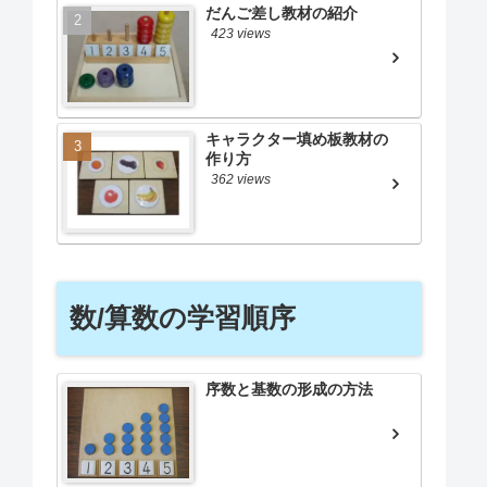
だんご差し教材の紹介
423 views
キャラクター填め板教材の
作り方
362 views
数/算数の学習順序
序数と基数の形成の方法