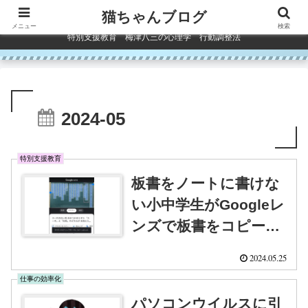
コンテンツへスキップ
猫ちゃんブログ
メニュー
検索
特別支援教育 梅津八三の心理学 行動調整法
2024-05
特別支援教育
板書をノートに書けな
い小中学生がGoogleレ
ンズで板書をコピーす
る方法
2024.05.25
仕事の効率化
パソコンウイルスに引