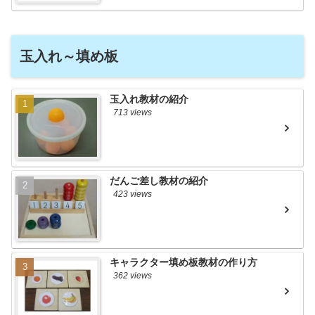
玉入れ～填め板
玉入れ教材の紹介
713 views
だんご差し教材の紹介
423 views
キャラクター填め板教材の作り方
362 views