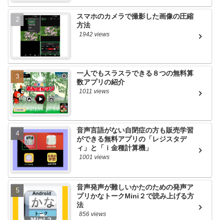
スマホのカメラで撮影した画像の圧縮
方法
1942 views
一人でもスラスラできる８つの無料算
数アプリの紹介
1011 views
音声言語がない自閉症の方も販売学習
ができる無料アプリの「レジスタデ
ィ」と「ｉ金種計算機」
1001 views
音声発声が難しいかたのための発声ア
プリかなトークMini２で読み上げる方
法
856 views