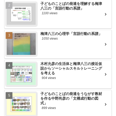
子どものことばの発達を理解する梅津
八三の「言語行動の系譜」
1100 views
梅津八三の心理学「言語行動の系譜」
1050 views
木村允彦の生活体と梅津八三の接近仮
設からソーシャルスキルトレーニング
を考える
904 views
子どものことばの発達をうながす教材
を作る中野尚彦の「文構成行動の図
式」
899 views