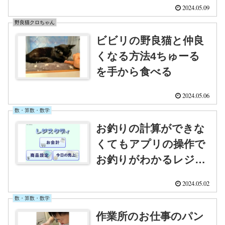
2024.05.09
野良猫クロちゃん
ビビリの野良猫と仲良
くなる方法4ちゅーる
を手から食べる
2024.05.06
数・算数・数学
お釣りの計算ができな
くてもアプリの操作で
お釣りがわかるレジス
タディ
2024.05.02
数・算数・数学
作業所のお仕事のパン