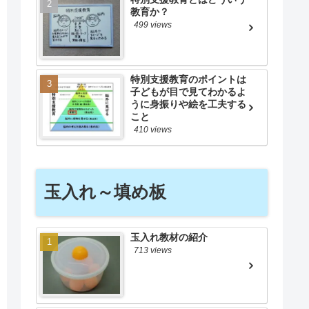
教育か？
499 views
特別支援教育のポイントは
子どもが目で見てわかるよ
うに身振りや絵を工夫する
こと
410 views
玉入れ～填め板
玉入れ教材の紹介
713 views