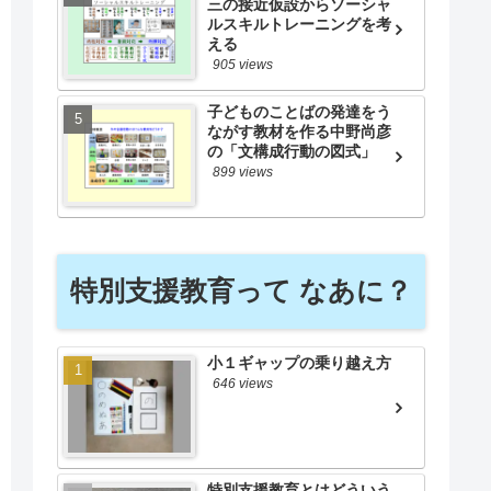
三の接近仮設からソーシャ
ルスキルトレーニングを考
える
905 views
子どものことばの発達をう
ながす教材を作る中野尚彦
の「文構成行動の図式」
899 views
特別支援教育って なあに？
小１ギャップの乗り越え方
646 views
特別支援教育とはどういう