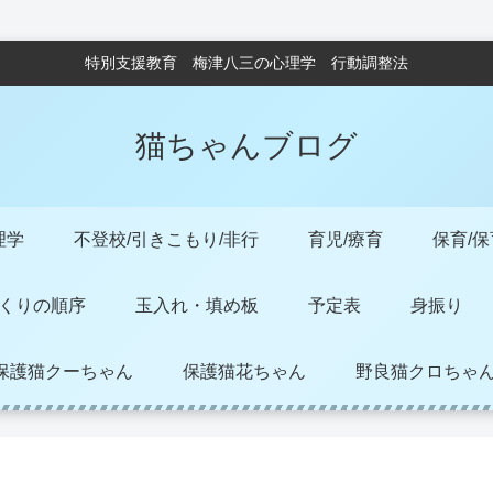
特別支援教育 梅津八三の心理学 行動調整法
猫ちゃんブログ
理学
不登校/引きこもり/非行
育児/療育
保育/
くりの順序
玉入れ・填め板
予定表
身振り
保護猫クーちゃん
保護猫花ちゃん
野良猫クロちゃ