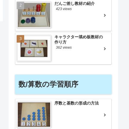
だんご差し教材の紹介
423 views
キャラクター填め板教材の
作り方
362 views
数/算数の学習順序
序数と基数の形成の方法