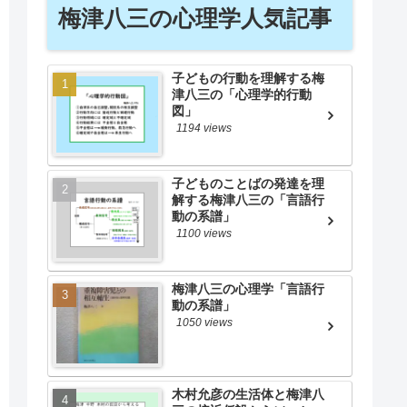
梅津八三の心理学人気記事
子どもの行動を理解する梅
津八三の「心理学的行動
図」
1194 views
子どものことばの発達を理
解する梅津八三の「言語行
動の系譜」
1100 views
梅津八三の心理学「言語行
動の系譜」
1050 views
木村允彦の生活体と梅津八