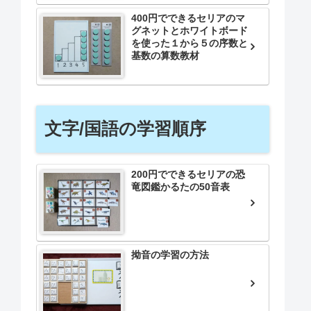
400円でできるセリアのマ
グネットとホワイトボード
を使った１から５の序数と
基数の算数教材
文字/国語の学習順序
200円でできるセリアの恐
竜図鑑かるたの50音表
拗音の学習の方法