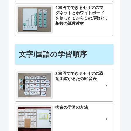
400円でできるセリアのマ
グネットとホワイトボード
を使った１から５の序数と
基数の算数教材
文字/国語の学習順序
200円でできるセリアの恐
竜図鑑かるたの50音表
拗音の学習の方法