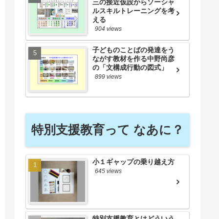
三の接近仮設からソーシャ
ルスキルトレーニングを考
える
904 views
子どものことばの発達をう
ながす教材を作る中野尚彦
の「文構成行動の図式」
899 views
特別支援教育って なあに？
小１ギャップの乗り越え方
645 views
特別支援教育とはどういう