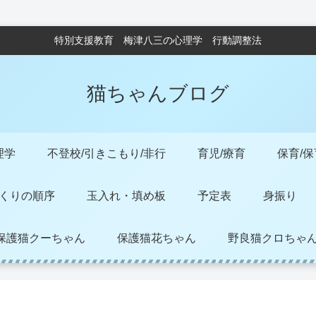
特別支援教育 梅津八三の心理学 行動調整法
猫ちゃんブログ
理学
不登校/引きこもり/非行
育児/療育
保育/
くりの順序
玉入れ・填め板
予定表
身振り
保護猫クーちゃん
保護猫花ちゃん
野良猫クロちゃ