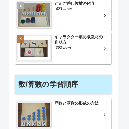
だんご差し教材の紹介
423 views
キャラクター填め板教材の
作り方
362 views
数/算数の学習順序
序数と基数の形成の方法