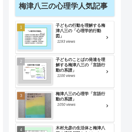
梅津八三の心理学人気記事
子どもの行動を理解する梅
津八三の「心理学的行動
図」
1193 views
子どものことばの発達を理
解する梅津八三の「言語行
動の系譜」
1100 views
梅津八三の心理学「言語行
動の系譜」
1050 views
木村允彦の生活体と梅津八