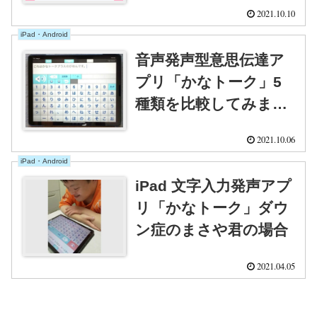
2021.10.10
ジョンアップする
iPad・Android
音声発声型意思伝達ア
プリ「かなトーク」5
種類を比較してみまし
た
2021.10.06
iPad・Android
iPad 文字入力発声アプ
リ「かなトーク」ダウ
ン症のまさや君の場合
2021.04.05