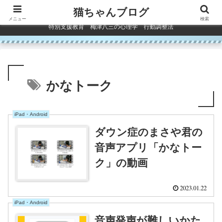
コンテンツへスキップ
猫ちゃんブログ
メニュー
検索
特別支援教育 梅津八三の心理学 行動調整法
かなトーク
iPad・Android
ダウン症のまさや君の
音声アプリ「かなトー
ク」の動画
2023.01.22
iPad・Android
音声発声が難しいかた