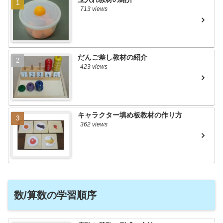
713 views
だんご差し教材の紹介
423 views
キャラクター填め板教材の作り方
362 views
数/算数の学習順序