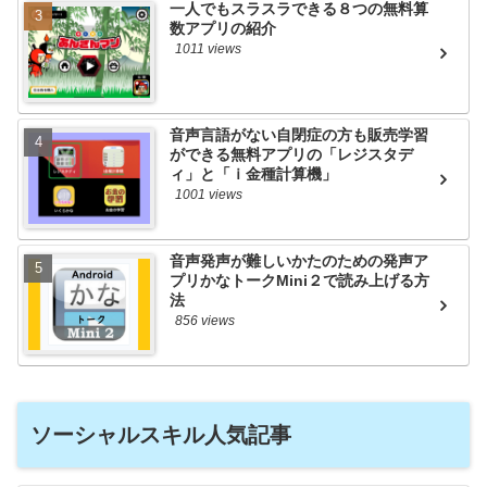
一人でもスラスラできる８つの無料算
数アプリの紹介
1011 views
音声言語がない自閉症の方も販売学習
ができる無料アプリの「レジスタデ
ィ」と「ｉ金種計算機」
1001 views
音声発声が難しいかたのための発声ア
プリかなトークMini２で読み上げる方
法
856 views
ソーシャルスキル人気記事