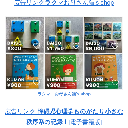
広告リンク
ラクマ
お母さん猫's shop
ラクマ お母さん猫's shop
広告リンク
障碍児心理学ものがたり小さな
秩序系の記録Ⅰ
[電子書籍版]