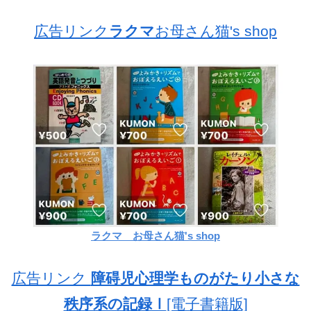
広告リンク
ラクマ
お母さん猫's shop
ラクマ お母さん猫's shop
広告リンク
障碍児心理学ものがたり小さな
秩序系の記録Ⅰ
[電子書籍版]