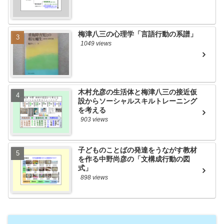
梅津八三の心理学「言語行動の系譜」
1049 views
木村允彦の生活体と梅津八三の接近仮
設からソーシャルスキルトレーニング
を考える
903 views
子どものことばの発達をうながす教材
を作る中野尚彦の「文構成行動の図
式」
898 views