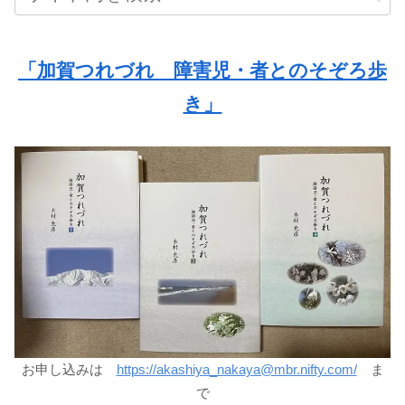
「加賀つれづれ 障害児・者とのそぞろ歩
き」
お申し込みは
https://akashiya_nakaya@mbr.nifty.com/
ま
で