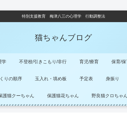
特別支援教育 梅津八三の心理学 行動調整法
猫ちゃんブログ
理学
不登校/引きこもり/非行
育児/療育
保育/
くりの順序
玉入れ・填め板
予定表
身振り
保護猫クーちゃん
保護猫花ちゃん
野良猫クロちゃ