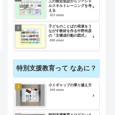
三の接近仮設からソーシャ
ルスキルトレーニングを考
える
903 views
子どものことばの発達をう
ながす教材を作る中野尚彦
の「文構成行動の図式」
898 views
特別支援教育って なあに？
小１ギャップの乗り越え方
644 views
特別支援教育とはどういう