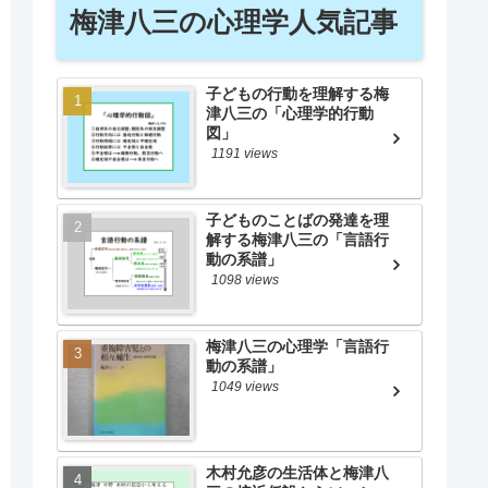
梅津八三の心理学人気記事
子どもの行動を理解する梅
津八三の「心理学的行動
図」
1191 views
子どものことばの発達を理
解する梅津八三の「言語行
動の系譜」
1098 views
梅津八三の心理学「言語行
動の系譜」
1049 views
木村允彦の生活体と梅津八