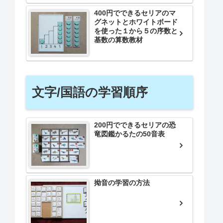
400円でできるセリアのマ
グネットとホワイトボード
を使った１から５の序数と
基数の算数教材
文字/国語の学習順序
200円でできるセリアの恐
竜図鑑かるたの50音表
拗音の学習の方法