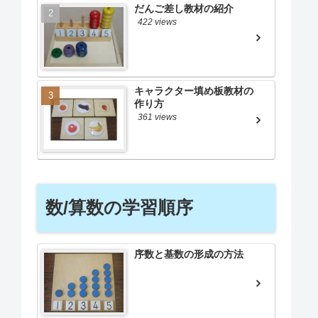
だんご差し教材の紹介
422 views
キャラクター填め板教材の
作り方
361 views
数/算数の学習順序
序数と基数の形成の方法