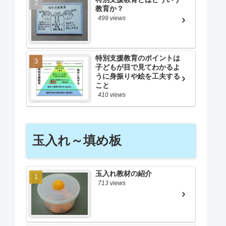
教育か？
499 views
特別支援教育のポイントは
子どもが目で見てわかるよ
うに身振りや絵を工夫する
こと
410 views
玉入れ～填め板
玉入れ教材の紹介
713 views