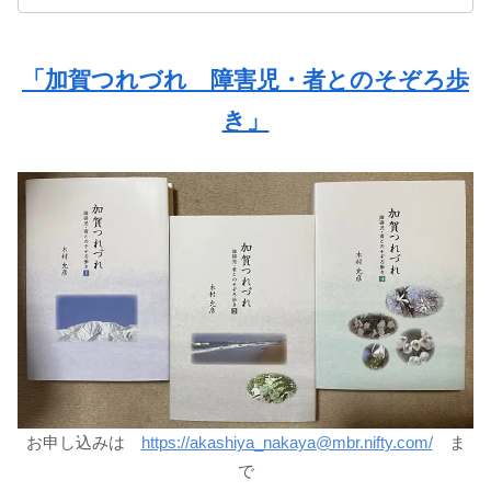
「加賀つれづれ 障害児・者とのそぞろ歩
き」
お申し込みは
https://akashiya_nakaya@mbr.nifty.com/
ま
で