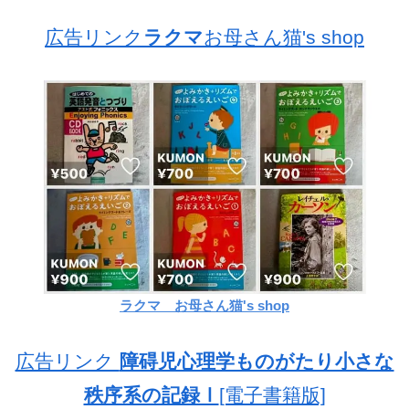
広告リンク
ラクマ
お母さん猫's shop
ラクマ お母さん猫's shop
広告リンク
障碍児心理学ものがたり小さな
秩序系の記録Ⅰ
[電子書籍版]