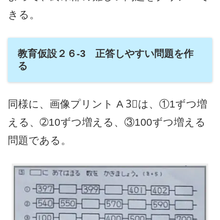
きる。
教育仮設２６-3 正答しやすい問題を作
る
同様に、画像プリント A 3⃣は、①1ずつ増
える、➁10ずつ増える、③100ずつ増える
問題である。