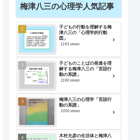
梅津八三の心理学人気記事
子どもの行動を理解する梅
津八三の「心理学的行動
図」
1193 views
子どものことばの発達を理
解する梅津八三の「言語行
動の系譜」
1100 views
梅津八三の心理学「言語行
動の系譜」
1050 views
木村允彦の生活体と梅津八