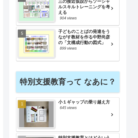
三の接近仮設からソーシャ
ルスキルトレーニングを考
える
904 views
子どものことばの発達をう
ながす教材を作る中野尚彦
の「文構成行動の図式」
899 views
特別支援教育って なあに？
小１ギャップの乗り越え方
645 views
特別支援教育とはどういう