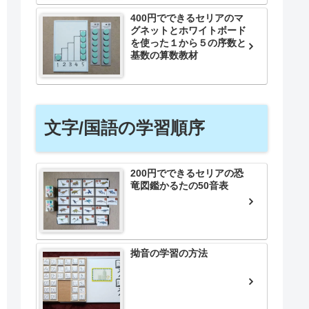
400円でできるセリアのマ
グネットとホワイトボード
を使った１から５の序数と
基数の算数教材
文字/国語の学習順序
200円でできるセリアの恐
竜図鑑かるたの50音表
拗音の学習の方法