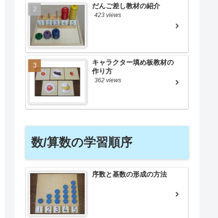
だんご差し教材の紹介
423 views
キャラクター填め板教材の
作り方
362 views
数/算数の学習順序
序数と基数の形成の方法