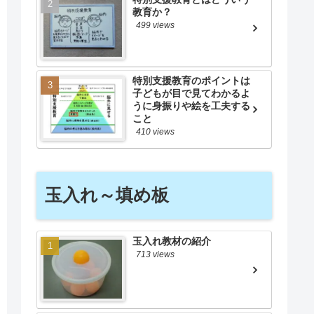
教育か？
499 views
特別支援教育のポイントは
子どもが目で見てわかるよ
うに身振りや絵を工夫する
こと
410 views
玉入れ～填め板
玉入れ教材の紹介
713 views