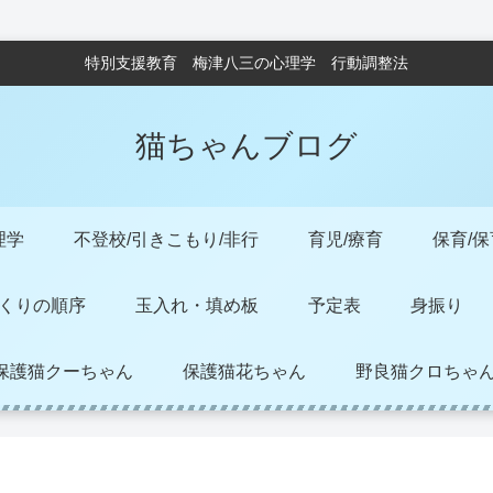
特別支援教育 梅津八三の心理学 行動調整法
猫ちゃんブログ
理学
不登校/引きこもり/非行
育児/療育
保育/
くりの順序
玉入れ・填め板
予定表
身振り
保護猫クーちゃん
保護猫花ちゃん
野良猫クロちゃ