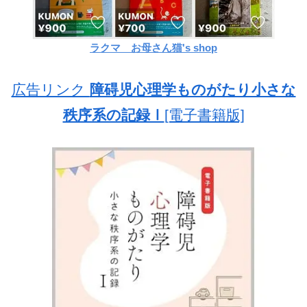
ラクマ お母さん猫's shop
広告リンク
障碍児心理学ものがたり小さな
秩序系の記録Ⅰ
[電子書籍版]