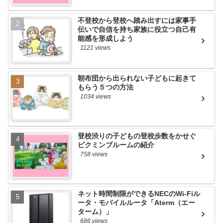
不登校から登校へ踏み出すには家事手
伝いで自信を持ち家族に役立つ自己有
能感を形成しよう
1121 views
朝布団から出られない子どもに起きて
もらう５つの方法
1034 views
登校渋りの子どもの登校歩数をかせぐ
ピクミンブルームの紹介
758 views
ネット時間制限ができるNECのWi-Fiル
ータ・モバイルルータ「Aterm（エー
ターム）」
686 views