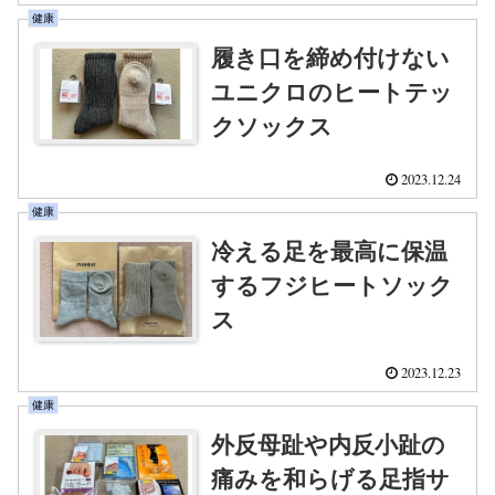
健康
履き口を締め付けない
ユニクロのヒートテッ
クソックス
2023.12.24
健康
冷える足を最高に保温
するフジヒートソック
ス
2023.12.23
健康
外反母趾や内反小趾の
痛みを和らげる足指サ