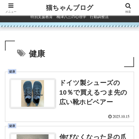
コンテンツへスキップ
猫ちゃんブログ
メニュー
検索
特別支援教育 梅津八三の心理学 行動調整法
健康
健康
ドイツ製シューズの
10％で買えるつま先の
広い靴ホビベアー
2025.10.15
健康
伸びなくなった足の爪