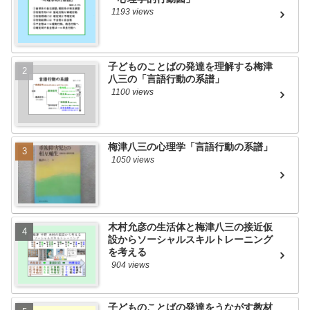
1193 views
子どものことばの発達を理解する梅津
八三の「言語行動の系譜」
1100 views
梅津八三の心理学「言語行動の系譜」
1050 views
木村允彦の生活体と梅津八三の接近仮
設からソーシャルスキルトレーニング
を考える
904 views
子どものことばの発達をうながす教材