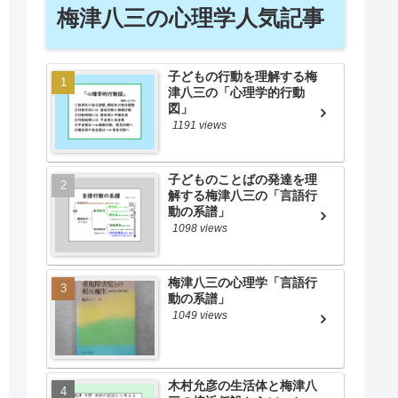
梅津八三の心理学人気記事
子どもの行動を理解する梅
津八三の「心理学的行動
図」
1191 views
子どものことばの発達を理
解する梅津八三の「言語行
動の系譜」
1098 views
梅津八三の心理学「言語行
動の系譜」
1049 views
木村允彦の生活体と梅津八