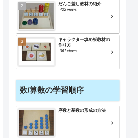
だんご差し教材の紹介
422 views
キャラクター填め板教材の
作り方
361 views
数/算数の学習順序
序数と基数の形成の方法