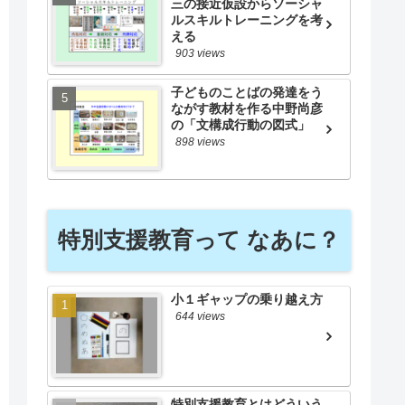
三の接近仮設からソーシャ
ルスキルトレーニングを考
える
903 views
子どものことばの発達をう
ながす教材を作る中野尚彦
の「文構成行動の図式」
898 views
特別支援教育って なあに？
小１ギャップの乗り越え方
644 views
特別支援教育とはどういう