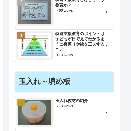
教育か？
499 views
特別支援教育のポイントは
子どもが目で見てわかるよ
うに身振りや絵を工夫する
こと
410 views
玉入れ～填め板
玉入れ教材の紹介
713 views