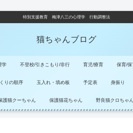
特別支援教育 梅津八三の心理学 行動調整法
猫ちゃんブログ
理学
不登校/引きこもり/非行
育児/療育
保育/
くりの順序
玉入れ・填め板
予定表
身振り
保護猫クーちゃん
保護猫花ちゃん
野良猫クロちゃ