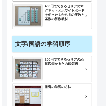
400円でできるセリアのマ
グネットとホワイトボード
を使った１から５の序数と
基数の算数教材
文字/国語の学習順序
200円でできるセリアの恐
竜図鑑かるたの50音表
拗音の学習の方法