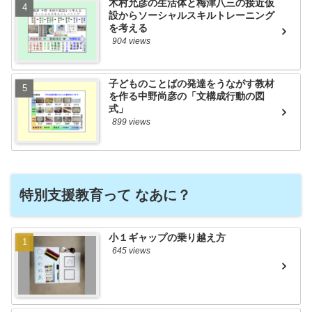
木村允彦の生活体と梅津八三の接近仮
設からソーシャルスキルトレーニング
を考える
904 views
子どものことばの発達をうながす教材
を作る中野尚彦の「文構成行動の図
式」
899 views
特別支援教育って なあに？
小１ギャップの乗り越え方
645 views