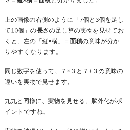
３＝
縦×横＝面積
と分かりました。
上の画像の右側のように「7個と3個を足し
て10個」の
長さ
の足し算の実物を見せてお
くと、左の「縦×横」＝
面積
の意味が分か
りやすくなります。
同じ数字を使って、７×３と７+３の意味の
違いを実物で見せます。
九九と同様に、実物を見せる、脳外化がポ
イントですね。