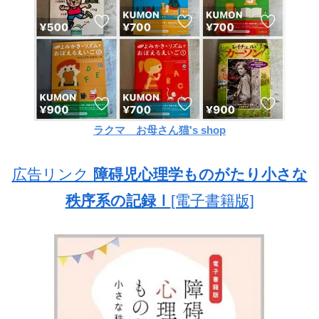
ラクマ お母さん猫's shop
広告リンク
障碍児心理学ものがたり小さな
秩序系の記録Ⅰ
[電子書籍版]