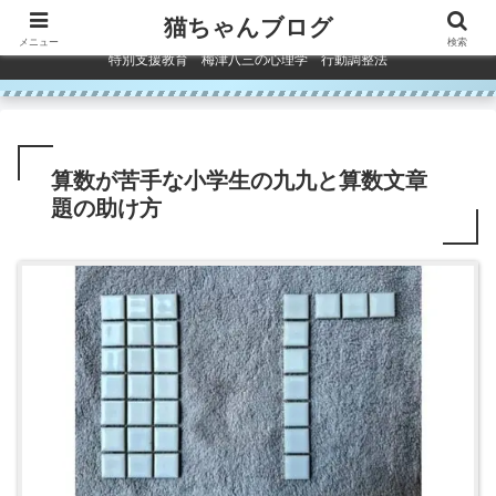
コンテンツへスキップ
猫ちゃんブログ
メニュー
検索
特別支援教育 梅津八三の心理学 行動調整法
算数が苦手な小学生の九九と算数文章
題の助け方