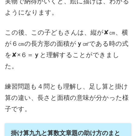
実物で納得がいくと、絵に描けば、わかる
ようになります。
この後、この子どもさんは、縦が✘㎝、横
が６㎝の長方形の面積が
ｙ
㎠である時の式
を✘×６＝
ｙ
と理解することができまし
た。
練習問題も４問とも理解し、足し算と掛け
算の違い、長さと面積の意味が分かった様
子です。
掛け算九九と算数文章題の助け方のまと