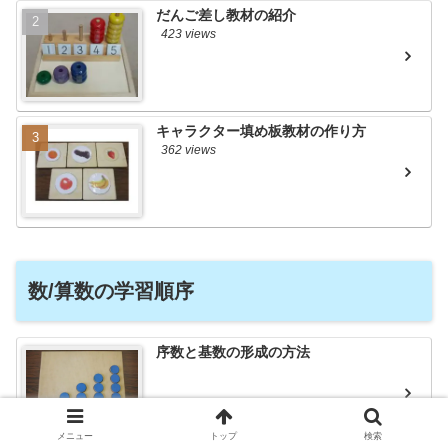
だんご差し教材の紹介
423 views
キャラクター填め板教材の作り方
362 views
数/算数の学習順序
序数と基数の形成の方法
メニュー
トップ
検索