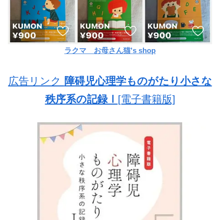
ラクマ お母さん猫's shop
広告リンク
障碍児心理学ものがたり小さな
秩序系の記録Ⅰ
[電子書籍版]