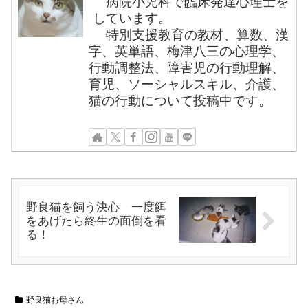
病院小児科で臨床発達心理士を
しています。
特別支援教育の教材、算数、漢
字、英単語、梅津八三の心理学、
行動調整法、障害児の行動理解、
育児、ソーシャルスキル、介護、
猫の行動について投稿中です。
野良猫を飼う決心 一度餌
をあげたら終生の面倒を看
る！
野良猫お母さん