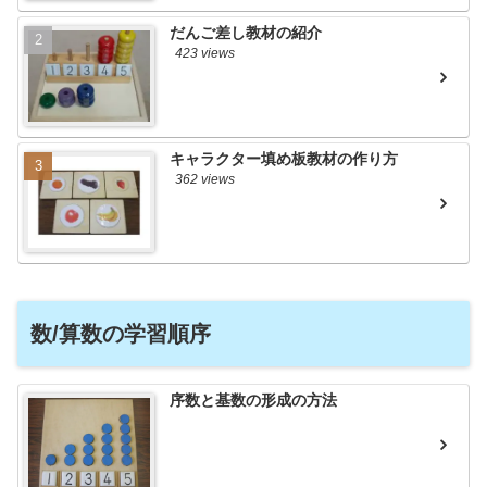
だんご差し教材の紹介
423 views
キャラクター填め板教材の作り方
362 views
数/算数の学習順序
序数と基数の形成の方法