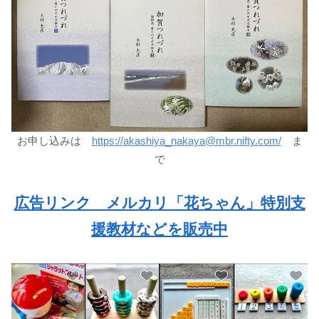
お申し込みは
https://akashiya_nakaya@mbr.nifty.com/
ま
で
広告リンク メルカリ「花ちゃん」特別支
援教材などを販売中