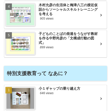
木村允彦の生活体と梅津八三の接近仮
設からソーシャルスキルトレーニング
を考える
905 views
子どものことばの発達をうながす教材
を作る中野尚彦の「文構成行動の図
式」
899 views
特別支援教育って なあに？
小１ギャップの乗り越え方
646 views