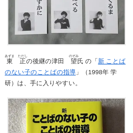
あずま
ただし
のぞみ
東
正
の後継の津田
望
氏 の「
新 ことば
のない子のことばの指導
」（1998年 学
研）は、手に入りやすい。