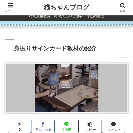
コンテンツへスキップ
猫ちゃんブログ
メニュー
検索
特別支援教育 梅津八三の心理学 行動調整法
身振りサインカード教材の紹介
X
Facebook
LINE
コピー
コメント