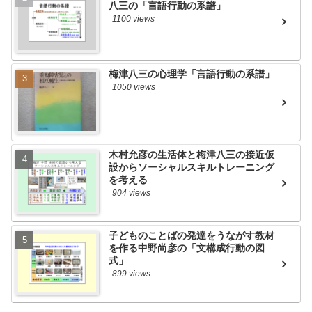
八三の「言語行動の系譜」
1100 views
梅津八三の心理学「言語行動の系譜」
1050 views
木村允彦の生活体と梅津八三の接近仮
設からソーシャルスキルトレーニング
を考える
904 views
子どものことばの発達をうながす教材
を作る中野尚彦の「文構成行動の図
式」
899 views