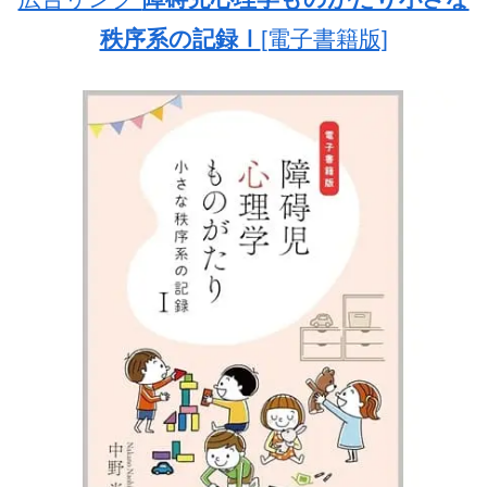
秩序系の記録Ⅰ
[電子書籍版]