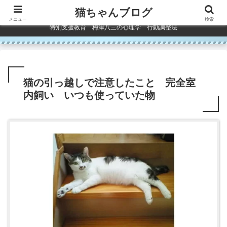
コンテンツへスキップ
猫ちゃんブログ
メニュー
検索
特別支援教育 梅津八三の心理学 行動調整法
猫の引っ越しで注意したこと 完全室
内飼い いつも使っていた物