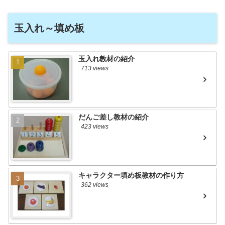
玉入れ～填め板
玉入れ教材の紹介
713 views
だんご差し教材の紹介
423 views
キャラクター填め板教材の作り方
362 views