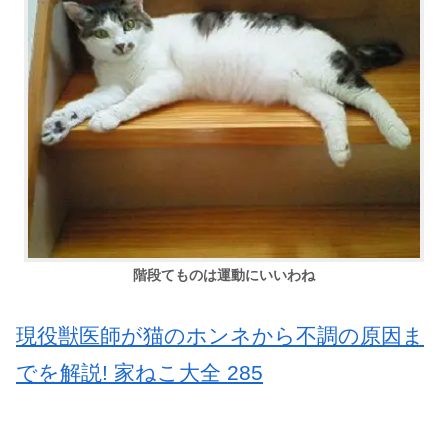
階段てものは運動にいいわね
現役獣医師が猫のホンネから不調の原因ま
でを解説! 家ねこ大全 285