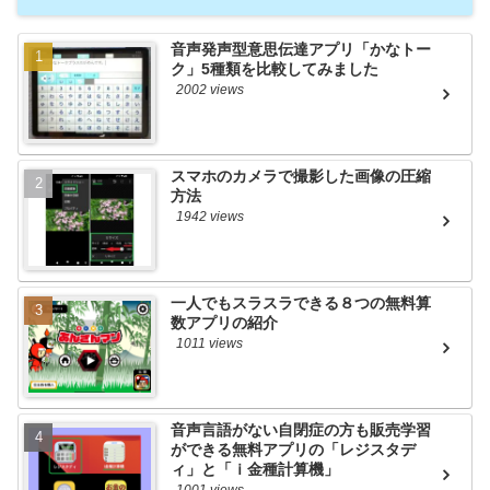
音声発声型意思伝達アプリ「かなトー
ク」5種類を比較してみました
2002 views
スマホのカメラで撮影した画像の圧縮
方法
1942 views
一人でもスラスラできる８つの無料算
数アプリの紹介
1011 views
音声言語がない自閉症の方も販売学習
ができる無料アプリの「レジスタデ
ィ」と「ｉ金種計算機」
1001 views