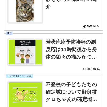
介
2023.04.24
健康
帯状疱疹予防接種の副
反応は11時間後から身
体の節々の痛みがつら
い
2023.04.14
不登校/引きこもり/非行
不登校の子どもたちの
確定域について野良猫
クロちゃんの確定域か
ら考えたこと