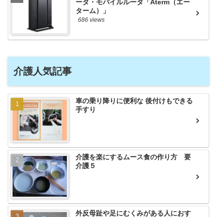
ータ・モバイルルータ「Aterm（エー
ターム）」
686 views
介護人気記事
車の乗り降りに便利な 後付けもできる
手すり
介護を楽にするムース食の作り方 要
介護５
外反母趾や足にむくみがある人におす