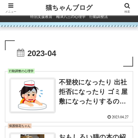
コンテンツへスキップ
猫ちゃんブログ
メニュー
検索
特別支援教育 梅津八三の心理学 行動調整法
2023-04
行動調整の心理学
不登校になったり 出社
拒否になったり ゴミ屋
敷になったりするのは
なぜか
2023.04.27
保護猫花ちゃん
おもしろい猫の本の紹