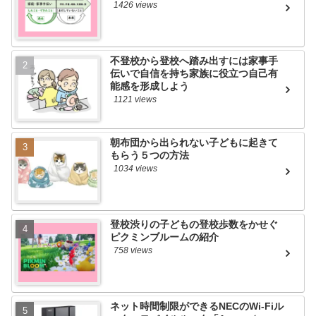
1426 views
不登校から登校へ踏み出すには家事手
伝いで自信を持ち家族に役立つ自己有
能感を形成しよう
1121 views
朝布団から出られない子どもに起きて
もらう５つの方法
1034 views
登校渋りの子どもの登校歩数をかせぐ
ピクミンブルームの紹介
758 views
ネット時間制限ができるNECのWi-Fiル