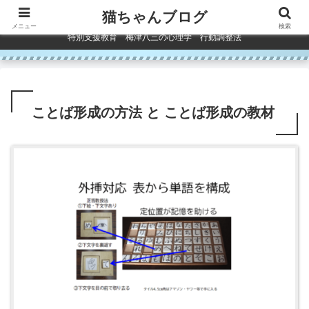
コンテンツへスキップ
猫ちゃんブログ
メニュー
検索
特別支援教育 梅津八三の心理学 行動調整法
ことば形成の方法 と ことば形成の教材