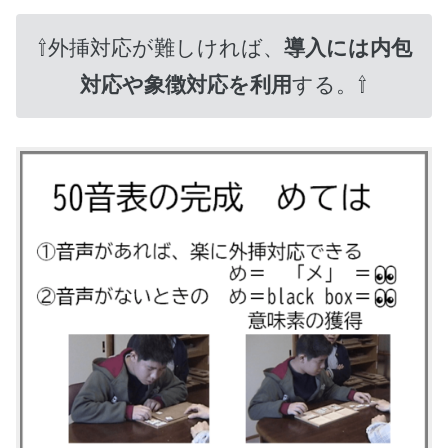
⇧外挿対応が難しければ、
導入には内包
対応や象徴対応を利用
する。⇧