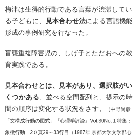
梅津は生得的行動である言葉が渋滞してい
る子どもに、
見本合わせ法
による言語機能
形成の事例研究を行なった。
盲聾重複障害児の、しげ子とただおへの教
育実践である。
見本合わせとは、見本があり、選択肢がい
くつかある
、並べる空間配列と、提示の時
間の順序は変化する状況をさす。
（中野尚彦
「文構成行動の図式」『心理学評論』Vol.30No.１特集：
象徴行動 2０頁29～33行目（1987年 京都大学文学部心