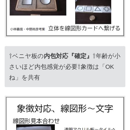
⇧ベニヤ板の
内包対応『確定』
⇧年齢が小
さいほど内包感覚が必要⇧象徴は「OK
ね」を共有