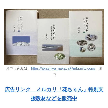
お申し込みは
https://akashiya_nakaya@mbr.nifty.com/
ま
で
広告リンク メルカリ「花ちゃん」特別支
援教材などを販売中