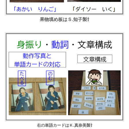
果物填め板はＳ.知子製⇧
右の単語カードはＫ.真奈美製⇧