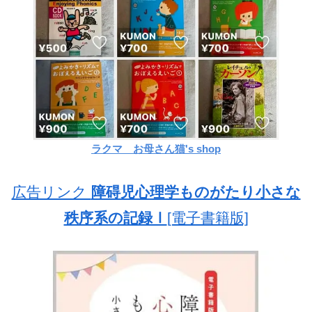
ラクマ お母さん猫's shop
広告リンク
障碍児心理学ものがたり小さな
秩序系の記録Ⅰ
[電子書籍版]