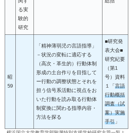
関す
総括
る実
験的
研究
■研究発
「精神薄弱児の言語指導」
表大会■
－状況の変転に適応する
研究紀要
（高次・革生的）行動体制
（第1
形成の土台作りを目指して
昭
号）資料
ー行動の調整状態とそれを
59
１「
言語
担う信号系活動に視点をお
行動概括
いた行動を読み取る行動体
調査（試
制変換に関わる指導内容・
案）実施
方法を探る
手引
」
横浜国立大学教育学部附属特別支援学校研究主題一覧
よ