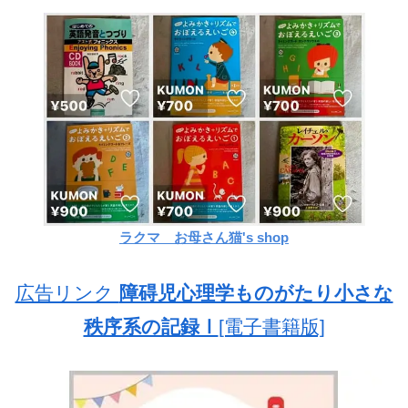
ラクマ お母さん猫's shop
広告リンク
障碍児心理学ものがたり小さな
秩序系の記録Ⅰ
[電子書籍版]