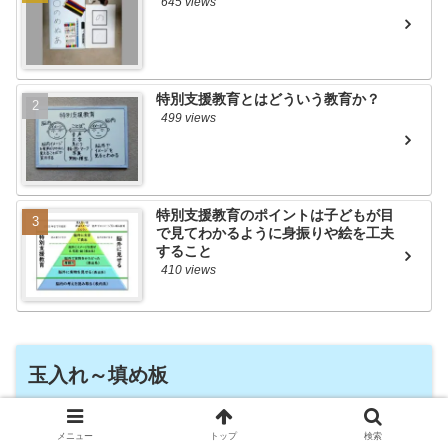
645 views
特別支援教育とはどういう教育か？
499 views
特別支援教育のポイントは子どもが目
で見てわかるように身振りや絵を工夫
すること
410 views
玉入れ～填め板
玉入れ教材の紹介
メニュー
トップ
検索