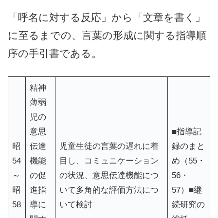
「呼名に対する反応」から「文章を書く」
に至るまでの、言葉の形成に関する指導順
序の手引書である。
精神
薄弱
児の
意思
■指導記
昭
伝達
児童生徒の言葉の遅れに着
録のまと
54
機能
目し、コミュニケーション
め（55・
～
の促
の状況、意思伝達機能につ
56・
昭
進指
いて多角的な評価方法につ
57）■継
58
導に
いて検討
続研究の