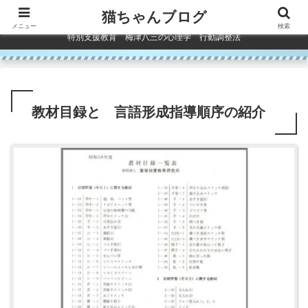
コンテンツへスキップ
猫ちゃんブログ
メニュー
検索
特別支援教育 梅津八三の心理学 行動調整法
教材目録と 言語形成指導順序の紹介