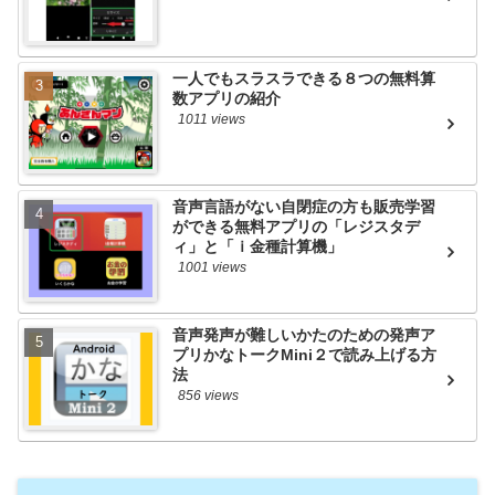
一人でもスラスラできる８つの無料算
数アプリの紹介
1011 views
音声言語がない自閉症の方も販売学習
ができる無料アプリの「レジスタデ
ィ」と「ｉ金種計算機」
1001 views
音声発声が難しいかたのための発声ア
プリかなトークMini２で読み上げる方
法
856 views