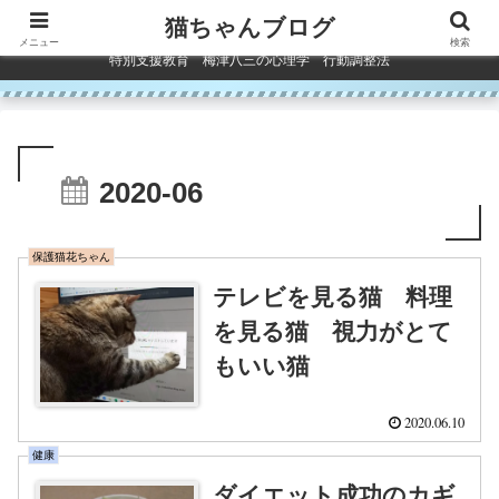
コンテンツへスキップ
猫ちゃんブログ
メニュー
検索
特別支援教育 梅津八三の心理学 行動調整法
2020-06
保護猫花ちゃん
テレビを見る猫 料理
を見る猫 視力がとて
もいい猫
2020.06.10
健康
ダイエット成功のカギ