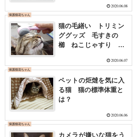
2020.06.08
リ いなばのチャオち
保護猫花ちゃん
ゅーる
猫の毛繕い トリミン
ググッズ 毛すきの
櫛 ねこじゃすり 猫
舌とろん
2020.06.07
保護猫花ちゃん
ペットの炬燵を気に入
る猫 猫の標準体重と
は？
2020.06.06
保護猫花ちゃん
カメラが嫌いな猫をう