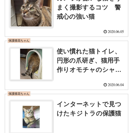
まく撮影するコツ 警
戒心の強い猫
2020.06.05
保護猫花ちゃん
使い慣れた猫トイレ、
円形の爪研ぎ、猫用手
作りオモチャのシャカ
シャカ、ちゅーるアペ
2020.06.04
ティート
保護猫花ちゃん
インターネットで見つ
けたキジトラの保護猫