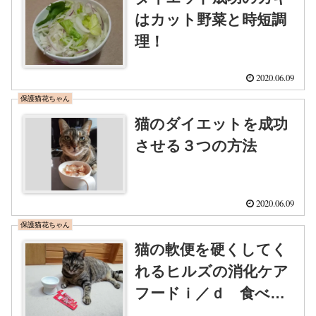
はカット野菜と時短調
理！
2020.06.09
保護猫花ちゃん
猫のダイエットを成功
させる３つの方法
2020.06.09
保護猫花ちゃん
猫の軟便を硬くしてく
れるヒルズの消化ケア
フードｉ／ｄ 食べや
すい小粒の薄いカリカ