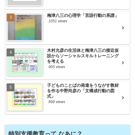
梅津八三の心理学「言語行動の系譜」
1051 views
木村允彦の生活体と梅津八三の接近仮
設からソーシャルスキルトレーニング
を考える
905 views
子どものことばの発達をうながす教材
を作る中野尚彦の「文構成行動の図
式」
899 views
特別支援教育って なあに？