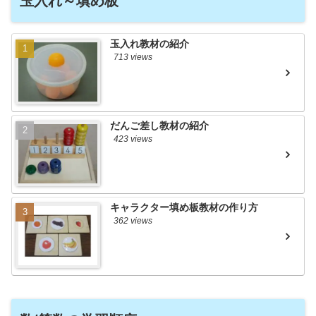
玉入れ～填め板
玉入れ教材の紹介
713 views
だんご差し教材の紹介
423 views
キャラクター填め板教材の作り方
362 views