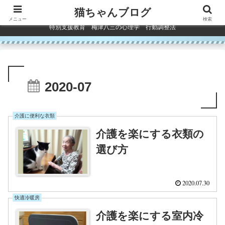
コンテンツへスキップ
猫ちゃんブログ
メニュー
検索
特別支援教育 梅津八三の心理学 行動調整法
2020-07
介護に便利な衣類
介護を楽にする衣類の
選び方
2020.07.30
快適冷暖房
介護を楽にする室内冷