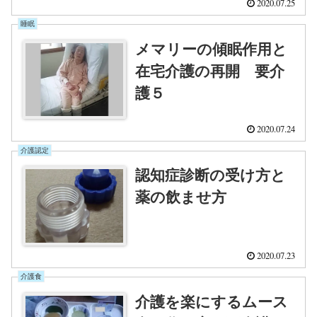
2020.07.25
睡眠
メマリーの傾眠作用と
在宅介護の再開 要介
護５
2020.07.24
介護認定
認知症診断の受け方と
薬の飲ませ方
2020.07.23
介護食
介護を楽にするムース