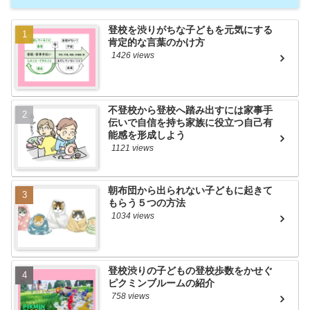
登校を渋りがちな子どもを元気にする
肯定的な言葉のかけ方
1426 views
不登校から登校へ踏み出すには家事手
伝いで自信を持ち家族に役立つ自己有
能感を形成しよう
1121 views
朝布団から出られない子どもに起きて
もらう５つの方法
1034 views
登校渋りの子どもの登校歩数をかせぐ
ピクミンブルームの紹介
758 views