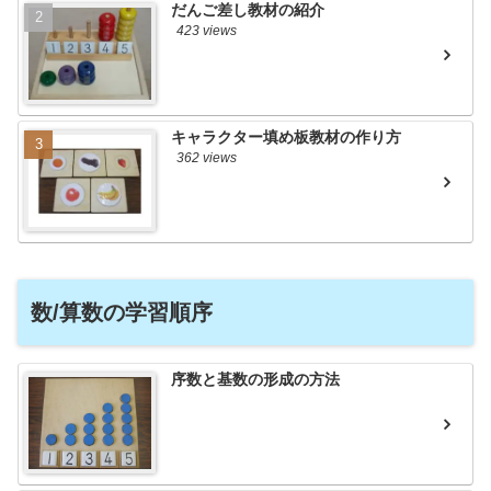
だんご差し教材の紹介
423 views
キャラクター填め板教材の作り方
362 views
数/算数の学習順序
序数と基数の形成の方法