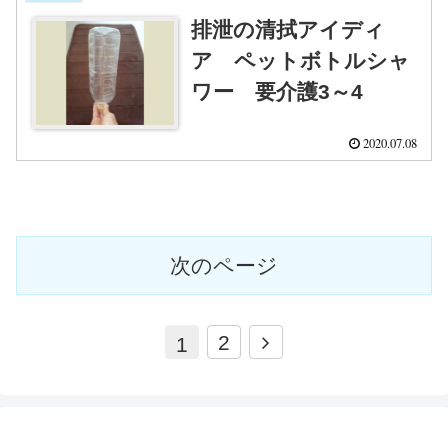
排泄の清拭アイディ
ア ペットボトルシャ
ワー 要介護3～4
2020.07.08
次のページ
次
2
1
へ