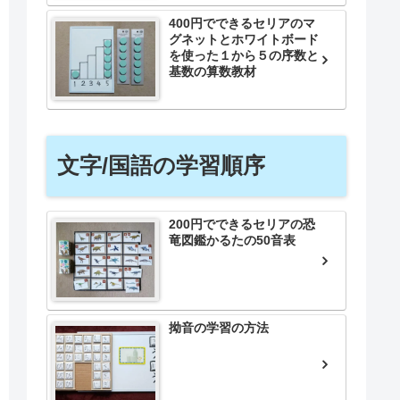
400円でできるセリアのマ
グネットとホワイトボード
を使った１から５の序数と
基数の算数教材
文字/国語の学習順序
200円でできるセリアの恐
竜図鑑かるたの50音表
拗音の学習の方法