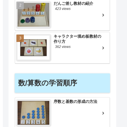
だんご差し教材の紹介
423 views
キャラクター填め板教材の
作り方
362 views
数/算数の学習順序
序数と基数の形成の方法