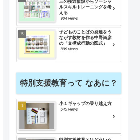
三の接近仮設からソーシャ
ルスキルトレーニングを考
える
904 views
子どものことばの発達をう
ながす教材を作る中野尚彦
の「文構成行動の図式」
899 views
特別支援教育って なあに？
小１ギャップの乗り越え方
645 views
特別支援教育とはどういう