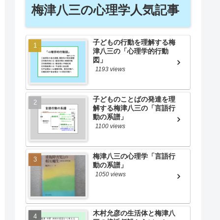
梅津八三の心理学人気記事
子どもの行動を理解する梅
津八三の「心理学的行動
図」
1193 views
子どものことばの発達を理
解する梅津八三の「言語行
動の系譜」
1100 views
梅津八三の心理学「言語行
動の系譜」
1050 views
木村允彦の生活体と梅津八